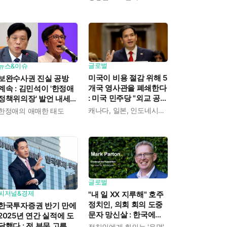
갈 수익도 제한" 분석도
글로벌
뉴스&이슈
미국이 비용 절감 위해 5
보완수사권 진실 공방
개국 영사관을 폐쇄한다
계속 : 김민석이 '한정애
: 미국 민주당 "외교 공백
정책위의장' 발언 내세우
에 중국이 파고들 수 있
자, '사무총장 조승래'는
캐나다, 일본, 인도네시아, 카메룬, 그레나다
한정애의 애매한 태도
다"
정면 반격
글로벌
씨저널&경제
"내 일 XX 지루해" 호주
정치인, 의회 회의 도중
한국투자증권 반기 만에
문자 망신살 : 한국에도
2025년 연간 실적에 도
이런 '사고' 많았지
달했다 : 전 부문 고른 성
정치인에게 회의는 '운명'