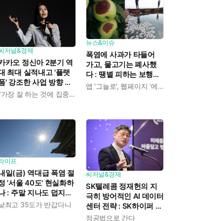
뉴스&이슈
씨저널&경제
폭염에 사과가 타들어
카카오 정신아 2분기 역
가고, 물고기는 폐사했
대 최대 실적내고 '플랫
다 : 땡볕 피하는 보행길,
폼' 강조한 사업 방향 발
에어컨 정거장을 찾아
앱 '그늘로', 웹페이지 '에어컨 정거장'
표 : "쿠팡이츠 들여오고,
'대피'
"가장 잘 하는 것에 집중하겠다"
AI 인프라 사업은 진출
안 해"
라이프
내일(금) 역대급 폭염 절
씨저널&경제
정 '서울 40도' 현실화하
SK텔레콤 정재헌의 지
나 : 주말 지나도 덥지만
극히 방어적인 AI 데이터
'최고 35도'로 수그러든
낮최고 35도가 반갑다니
센터 전략 : SK하이퍼 통
다
한 리스크 분산에 "가져
정공법으로 간다