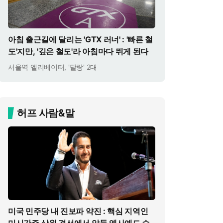
아침 출근길에 달리는 'GTX 러너' : '빠른 철
도'지만, '깊은 철도'라 아침마다 뛰게 된다
서울역 엘리베이터, '달랑' 2대
허프 사람&말
미국 민주당 내 진보파 약진 : 핵심 지역인