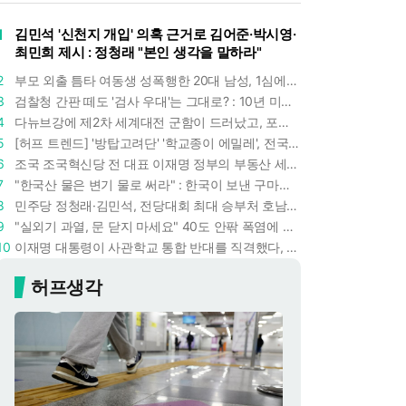
1
김민석 '신천지 개입' 의혹 근거로 김어준·박시영·
최민희 제시 : 정청래 "본인 생각을 말하라"
2
부모 외출 틈타 여동생 성폭행한 20대 남성, 1심에서 5년형 선고 : 친족 간 '암수범죄'의 심각성
3
검찰청 간판 떼도 '검사 우대'는 그대로? : 10년 미만 검사는 중수청 4급 수사관으로 직행한다
4
다뉴브강에 제2차 세계대전 군함이 드러났고, 포항 수돗물은 갑자기 짜졌다 : 폭염·가뭄이 만든 낯선 풍경
5
[허프 트렌드] '방탑고려단' '학교종이 에밀레', 전국 275팀 몰린 2026년 국립중앙박물관 분장대회 : 숨은 실력자들 나온다
6
조국 조국혁신당 전 대표 이재명 정부의 부동산 세제개편안 비판했다 : '공공주택 대전환' 촉구
7
"한국산 물은 변기 물로 써라" : 한국이 보낸 구마모토 지진 구호품에 한 일본인이 보인 반응
8
민주당 정청래·김민석, 전당대회 최대 승부처 호남 표심잡기 총력 : 격차 10%p 안이냐, 밖이냐
9
"실외기 과열, 문 닫지 마세요" 40도 안팎 폭염에 쉼 없이 도는 에어컨 : 화재 위험 경고등!
10
이재명 대통령이 사관학교 통합 반대를 직격했다, "세 번이나 군사 쿠데타 했는데 압도적 지위"
허프생각