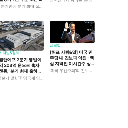
장으로 상반기 영업이익
1분기만에 분기 최대 실적 경신
전년보다 89.1% 증가
글로벌
[허프 사람&말] 미국 민
씨저널&경제
주당 내 진보파 약진 : 핵
엘앤에프 2분기 영업이
심 지역인 미시간주 상
익 208억 원으로 흑자
원 경선에서 압둘 엘사
'미국 우선주의'의 진보적 해석
전환, '분기 최대 출하량'
예드 승리
찍고 LFP 양극재 북미
3분기 말 LFP 양극재 양산 돌입
공급 본격화한다