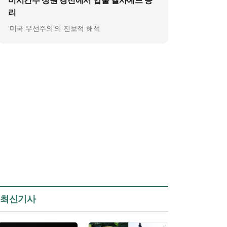
미시간주 상원 경선에서 압둘 엘사예드 승
리
'미국 우선주의'의 진보적 해석
최신기사