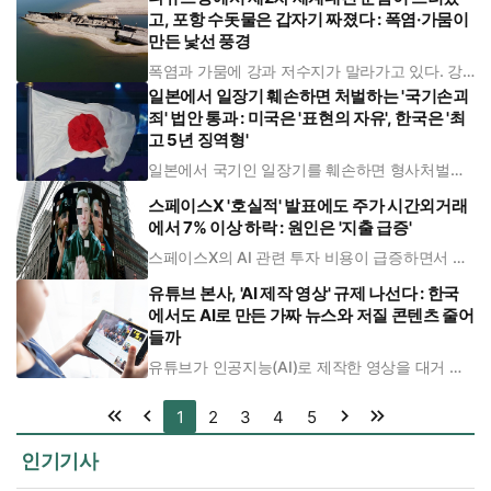
루는 일을 반복해 왔다. 이를 두고 트럼프 대통령
고, 포항 수돗물은 갑자기 짜졌다 : 폭염·가뭄이
의 특유의 '협박을 동반한 협상 전략'이라는 평가
도 있었지만 실제 이유는 다른
만든 낯선 풍경
폭염과 가뭄에 강과 저수지가 말라가고 있다. 강
물이 마르자 강바닥에서 과거의 흔적이 모습을 드
일본에서 일장기 훼손하면 처벌하는 '국기손괴
러나는가 하면, 바닷물이 강을 거슬러 올라와 식
수원까지 위협하고 있다. 유럽에서 두 번째로 긴
죄' 법안 통과 : 미국은 '표현의 자유', 한국은 '최
다뉴브강의 수위가 가뭄으로 크게 낮아졌다. 세르
고 5년 징역형'
비아 프라호보 항구 인근에서는 수면
일본에서 국기인 일장기를 훼손하면 형사처벌하
는 '국기손괴죄' 법안이 통과됐다. 이를 두고 일본
헌법학자 199명은 위헌이라며 폐지를 촉구했다.
스페이스X '호실적' 발표에도 주가 시간외거래
국기 훼손에 대해 각 국가는 다른 태도를 보인다.
에서 7% 이상 하락 : 원인은 '지출 급증'
대한민국은 형법(제105조)으로 국기모독죄를 두
고 있어 최고 5년 이하 징역
스페이스X의 AI 관련 투자 비용이 급증하면서 매
출 증가에도 불구하고 주가가 하락했다. 일론 머
스크 스페이스X 최고경영자(CEO)는 그럼에도 꾸
유튜브 본사, 'AI 제작 영상' 규제 나선다 : 한국
준히 AI 지출을 늘릴 계획이라고 발표했다. 스페
에서도 AI로 만든 가짜 뉴스와 저질 콘텐츠 줄어
이스X는 4일(현지시각) 상장 기업으로서 첫 실적
발표에서 "2분기 자본 지출
들까
유튜브가 인공지능(AI)로 제작한 영상을 대거 삭
제하고 채널을 폐쇄하며 수익화를 멈추는 등 강력
한 규제에 나서고 있다. 윤리적 이유가 아니라, 소
비자들이 AI 컨텐츠가 많은 플랫폼을 꺼려하는 추
1
2
3
4
5
세가 발견됐기 때문이다. 한국은 세계에서 '저품
질 AI 영상'이 가장 활발히
인기기사
첫 페이지
이전 페이지
다음 페이지
마지막 페이지