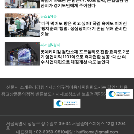
폭염에 아프면 돈 받는다 : 40도 날씨, 온열질환 진
단비가 경기도민에게 주어진다
뉴스&이슈
'더위 먹어도 빵은 먹고 싶어!' 폭염 속에도 이어진
‘빵지순례’ 행렬 : 성심당이 대기 손님 위해 준비한
것들
씨저널&경제
롯데케미칼 첨단소재 포트폴리오 전환 효과로 2분
기 영업이익 1101억으로 흑자전환 성공 : 대산·여
수 사업재편으로 체질개선 속도 높인다
신문사 소개
윤리강령
기사심의규정
이용자위원회
오시는 길
인재채용
광고상품문의
정정·반론보도
기사제보
청소년 보호정책
RSS
서울특별시 성동구 성수일로 39-34 서울숲더스페이스 12층 1204
호
대표전화 : 02-6959-9810
메일 : huffkorea@gmail.com