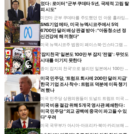
이들의 반이민 시위에 용감히 맞서 이들을 세우타
었다 : 로이터 "군부 쿠데타 5년, 국제적 고립 탈
에서 쫓아내는 데 성공했다. 기독교인과 이슬람인
이 평화롭게 공존하는, 다문화 사회
피 시도"
미얀마 군부 쿠데타를 주도했던 민 아웅 흘라잉
미얀마 대통령이 취임 뒤 처음으로 태국을 공식
SNS기업 메타, 미국 뉴멕시코주에서 5억
방문했다. 서방의 제재와 아세안(ASEAN) 정상회
의 배제속에서 국제적 정당성을 확보하려는 행보
6700만 달러 배상 판결 받아 : "아동청소년 정
로 풀이된다. 그러나 국제엠네스티는 인권문제를
신건강에 해 끼쳤다"
도외시한 채 군정을 정당화한다고 비
미국 뉴멕시코주 법원이 페이스북·인스타그램 등
SNS 플랫폼 기업 메타에게 청소년 정신 건강 펀
드에 거액을 배상하라고 판결했다. 법원은 메타가
'잡지천국' 일본도 100만 부 잡지 '전멸' : 무엇도
아동청소년을 위한 플랫폼 운영 방식도 바꿔야 한
시대를 이기지 못한다
다며, 메타가 아동의 정신 건강에 악영향을 미쳤
다고 판단했다. 뉴멕시코주 산타페
종이 잡지의 천국'으로 불리던 일본에서 100만 부
이상 발행 잡지가 완전히 사라졌다. ‘드래곤볼’과
‘원피스’를 키워낸 일본 만화잡지 ‘주간 소년 점
미국 민주당, '트럼프 회사에 200만 달러 지급'
프’의 발행부수가 사상 처음 100만 부 밑으로 떨
한국 기업 조사 착수 : 트럼프 덕분에 이득 챙기
어졌기 때문이다. 경쟁 잡지들도 10만~30만 부
대로 밀려나면서 종
려 했나
미국 민주당 상원의원들이 도널드 트럼프 미국 대
통령의 지주회사에 한국 기업이 200만 달러(약
미국 비용 절감 위해 5개국 영사관 폐쇄한다 :
28억 원)를 지급한 경위를 설명하라고 요구했다.
의원들은 이 거래에 관해 뇌물 수수 가능성이 있
미국 민주당 "외교 공백에 중국이 파고들 수 있
다며 강하게 비판했다. 엘리자베스 워런, 리처드
다" 우려
블루멘탈, 앤디 킴 미국 민주
미국 국무부가 아시아·아프리카·북미·카리브해 지
역에 있는 5개 해외 영사관 및 공관을 폐쇄하기로
하면서, 외교 공백을 중국이 파고들 수 있다는 우