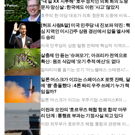
"내 일 XX 지루해" 호주 정치인 의회 회의 도중
려가 미국 내에서 제기되고 있다. 5일(현지시각)
문자 망신살 : 한국에도 이런 '사고' 많았지
영국 가디언에 따르면 미국 의회는 최근 국무부로
부터 공관 폐쇄 계획을 통보
호주의 한 야당 대표가 의회 청문회 도중에 비속
어를 섞어 '일이 지루하다'는 내용의 문자 메시지
를 보낸 일로 망신을 당했다. 한국에서도 국회의
[허프 사람&말] 미국 민주당 내 진보파 약진 : 핵
원들이 비슷한 '사고'가 일으킨 적이 많다. 6일
심 지역인 미시간주 상원 경선에서 압둘 엘사예
AFP통신과 호주 공영 ABC를 비롯한 외신보도를
종합하면 마크 파튼 캔버라
드 승리
미국 민주당의 상원 탈환 전략에 핵심적 지역으로
꼽히는 미시간주 상원의원 경선에서 진보파로 분
류되는 압둘 엘사예드 후보가 승리했다. 이에 엘
살충제 안 듣는 '슈퍼모기', 아프리카 전역으로
사예드 후보의 승리가 민주당이 나아가야 할 새로
확산 : 원조 삭감에 '모기 추적 예산'도 없다
운 방향과 전략을 제시했다는 평가가 나온다. 4일
실시된 미국 미시간주 민주당 상원
말라리아를 옮기는 모기 ‘아노펠레스 스테펜시’가
아프리카 대륙 전역으로 확산되고 있다. 이 모기
는 현재 판매되고 있는 모든 살충제에 저항성을
일론 머스크가 이끄는 스페이스X 로켓 잔해, 달
갖고 있어 ‘슈퍼 모기’라는 별명을 갖고 있다. 문제
에 ‘쾅’ 충돌했다 : 4톤 짜리 우주 쓰레기 누가 책
는 이 모기를 추적할 감시예산이 세계 주요국의
지원삭감으로 가장 먼저 잘려나
임질까?
일론 머스크가 이끄는 우주기업 스페이스X의 로
켓 잔해가 달에 충돌했다. AP통신은 6일(현지시
각) 과학자들이 스페이스X 로켓의 달 충돌을 확인
이란과 오만의 '호르무즈 해협 항로 합의' 마무
했다고 보도했다. 약 1년 동안 우주를 떠돌던 약 4
리 단계 : 통행료 부과는 기정사실 되고 있다
톤(t)에 달하는 팰컨 9 로켓 상단부가 시속 8700
㎞의 속도로 달 표면에
이란 외무부가 호르무즈 해협 통항과 관련해 이란
과 오만이 합의 막바지에 이르렀다고 발표했다.
이란과 오만은 상선에 '서비스 비용' 명목의 통행