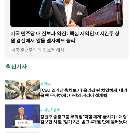
미국 민주당 내 진보파 약진 : 핵심 지역인 미시간주 상
원 경선에서 압둘 엘사예드 승리
'미국 우선주의'의 진보적 해석
최신기사
보이스
[CEO 일기장 훔쳐보기] 올라갈 땐 치열하게, 내려
올 땐 우아하게 : 나만의 커리어 설계법
씨저널&경제
정원주 중흥그룹 부회장 '직할 체제' 굳히기 : '매형'
김보현 사장, '임기 3년' 받고 4개월 만에 물러났다