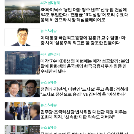
씨저널&경제
SK하이닉스 '용인 D램-청주 낸드' 신규 팹 건설에
54조 투입한다 : '연평균 19% 성장' 메모리 수요 대
응해 AI 인프라 시장 핵심플레이어로
뉴스&이슈
이 대통령 국립외교원장에 김흥규 교수 임명 : 미·
중 사이 '실용주의 외교론'을 강조한 인물이다
씨저널&경제
매각 '7수' KDB생명 이번에는 매각 성공할까 : 본입
찰에 한화생명 흥국생명 한국금융지주가 최종 인
수제안서 냈다
뉴스&이슈
정청래·김민석, 이번엔 '노사모' 두고 충돌 : 정청래
"노사모 정신으로 승리" vs 김민석 측 "어색하다"
뉴스&이슈
민주당·조국혁신당 법사위원 대법관 제청 미루는
조희대 직격, "신속한 재판 약속도 저버려"
뉴스&이슈