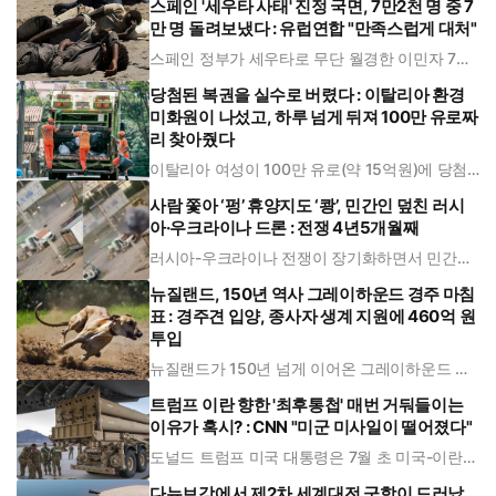
료를 부과하고 싶어하지만, 미국은 이에 반대하고
스페인 '세우타 사태' 진정 국면, 7만2천 명 중 7
있다. 에스마일 바가이 이란 외무부 대변인은 5일
만 명 돌려보냈다 : 유럽연합 "만족스럽게 대처"
(현지시각) 이란 국영 통신에서
스페인 정부가 세우타로 무단 월경한 이민자 7만
명을 송환했다는 소식에 유럽연합(EU)은 긍정적
반응을 보였다. 영국 언론 BBC는 4일(현지시각)
당첨된 복권을 실수로 버렸다 : 이탈리아 환경
"당초 EU 27개 회원국 내무장관 화상 회의는 일
미화원이 나섰고, 하루 넘게 뒤져 100만 유로짜
부 유럽 국가들이 스페인을 비판했던 만큼 긴장된
분위기에서 진행될 것으
리 찾아줬다
이탈리아 여성이 100만 유로(약 15억원)에 당첨
된 즉석 복권을 실수로 쓰레기통에 버렸다가, 환
경미화원들의 하루가 넘는 수색 끝에 극적으로 되
사람 쫓아 ‘펑’ 휴양지도 ‘쾅’, 민간인 덮친 러시
찾았다. 소액 복권만 취급하는 동네 매장 기계에
아·우크라이나 드론 : 전쟁 4년5개월째
서 '지급 불가' 안내가 뜨자 낙첨으로 오인한 것이
화근이었다. 결국 폐기물 관
러시아-우크라이나 전쟁이 장기화하면서 민간인
을 겨냥한 공격이 이어지고 있다. 이번에는 드론
이 사람을 집요하게 쫓아가다 바로 옆에서 폭발했
뉴질랜드, 150년 역사 그레이하운드 경주 마침
다. 볼로디미르 젤렌스키 우크라이나 대통령은 4
표 : 경주견 입양, 종사자 생계 지원에 460억 원
일(현지시간) 우크라이나 남부의 전선 인접 도시
헤르손에서 러시아 드론이 한 민간인을
투입
뉴질랜드가 150년 넘게 이어온 그레이하운드 경
주 산업에 마침표를 찍었다. 뉴질랜드 정부는 이
제 경주견 입양처 마련과 종사자 생계 지원이라는
트럼프 이란 향한 '최후통첩' 매번 거둬들이는
후속 과제 해결에도 나선다. 이로써 그레이하운드
이유가 혹시? : CNN "미군 미사일이 떨어졌다"
경주가 합법으로 남은 국가는 미국, 영국, 아일랜
드, 호주 등 4개국뿐이다. 뉴
도널드 트럼프 미국 대통령은 7월 초 미국-이란
전쟁을 재개하면서 '지도부 참수'와 같은 최후통
첩 발언을 쏟아낸 뒤 계속 전면적 군사작전을 미
다뉴브강에서 제2차 세계대전 군함이 드러났