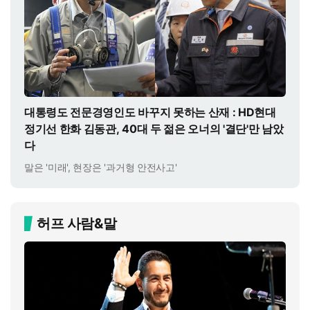
대통령도 전문경영인도 바꾸지 못하는 산재 : HD현대
정기선 한화 김동관, 40대 두 젊은 오너의 '결단'만 남았
다
말은 '미래', 현장은 '과거형 안전사고'
허프 사람&말