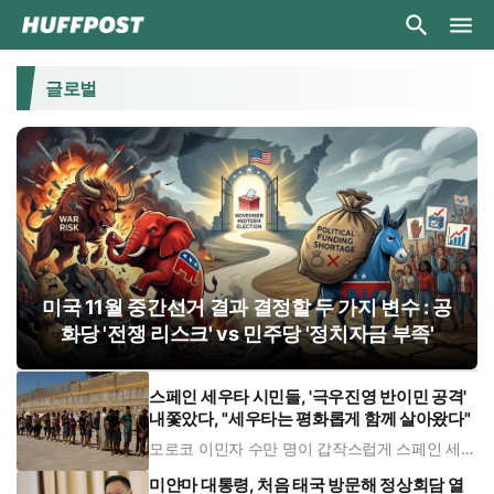
글로벌
미국 11월 중간선거 결과 결정할 두 가지 변수 : 공
화당 '전쟁 리스크' vs 민주당 '정치자금 부족'
스페인 세우타 시민들, '극우진영 반이민 공격'
내쫓았다, "세우타는 평화롭게 함께 살아왔다"
모로코 이민자 수만 명이 갑작스럽게 스페인 세우
타에 무단 월경하자 스페인 극우진영은 이를 틈타
반이민 공격에 나섰다. 그러나 세우타 시민들은
미얀마 대통령, 처음 태국 방문해 정상회담 열