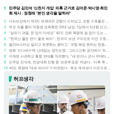
1
민주당 김민석 '신천지 개입' 의혹 근거로 김어준·박시영·최민
희 제시 : 정청래 "본인 생각을 말하라"
2
다뉴브강에서 제2차 세계대전 군함이 드러났고, 포항 수돗물은 갑자기 짜졌다 : 폭염·가뭄이 만든 낯선 풍경
3
부모 외출 틈타 여동생 성폭행한 20대 남성, 1심에서 5년형 선고 : 친족 간 '암수범죄'의 심각성
4
"실외기 과열, 문 닫지 마세요" 40도 안팎 폭염에 쉼 없이 도는 에어컨 : 화재 위험 경고등!
5
"한국산 물은 변기 물로 써라" : 한국이 보낸 구마모토 지진 구호품에 한 일본인의 '어처구니 없는' 반응
6
필리버스터는 밀리고 토론회는 묻히고 : 국힘 복당 원하는 한동훈, '검사 정치'의 한계만 드러내나
7
영화 '오디세이'에 난데없는 정치논쟁 : 그리스신화 공간에서 '트럼프 전쟁의 참혹함'이 보인다
8
이재명 사관학교 통합 반대를 직격했다, "세 번이나 군사 쿠데타 했는데 압도적 지위"
9
민주당 친석계, 전당대회 진행 중 '보완투표권' 꺼냈다 : '사후 투표 허용' 무리수에 정청래 "투표 쿠데타"
10
40도 폭염에 '대세 피서지'가 바뀌었다 : 폭포·계곡보다 이곳으로 더 몰린다
허프생각