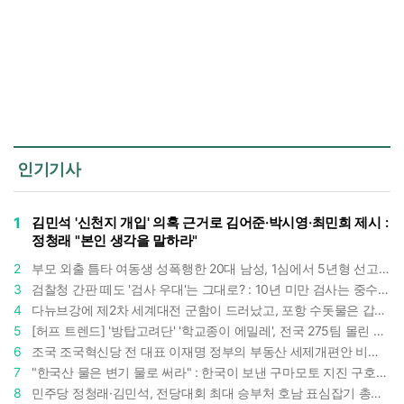
인기기사
1
김민석 '신천지 개입' 의혹 근거로 김어준·박시영·최민희 제시 :
정청래 "본인 생각을 말하라"
2
부모 외출 틈타 여동생 성폭행한 20대 남성, 1심에서 5년형 선고 : 친족 간 '암수범죄'의 심각성
3
검찰청 간판 떼도 '검사 우대'는 그대로? : 10년 미만 검사는 중수청 4급 수사관으로 직행한다
4
다뉴브강에 제2차 세계대전 군함이 드러났고, 포항 수돗물은 갑자기 짜졌다 : 폭염·가뭄이 만든 낯선 풍경
5
[허프 트렌드] '방탑고려단' '학교종이 에밀레', 전국 275팀 몰린 2026년 국립중앙박물관 분장대회 : 숨은 실력자들 나온다
6
조국 조국혁신당 전 대표 이재명 정부의 부동산 세제개편안 비판했다 : '공공주택 대전환' 촉구
7
"한국산 물은 변기 물로 써라" : 한국이 보낸 구마모토 지진 구호품에 한 일본인이 보인 반응
8
민주당 정청래·김민석, 전당대회 최대 승부처 호남 표심잡기 총력 : 격차 10%p 안이냐, 밖이냐