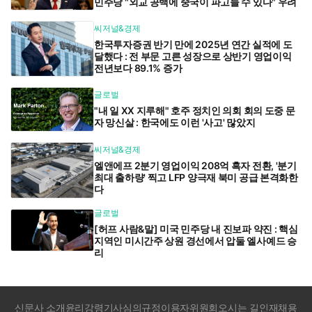
민주당 "외교 공백에 중국이 파고들 수 있다" 우려
씨저널&경제
한국투자증권 반기 만에 2025년 연간 실적에 도
달했다 : 전 부문 고른 성장으로 상반기 영업이익
전년보다 89.1% 증가
글로벌
"내 일 XX 지루해" 호주 정치인 의회 회의 도중 문
자 망신살 : 한국에도 이런 '사고' 많았지
씨저널&경제
엘앤에프 2분기 영업이익 208억 흑자 전환, '분기
최대 출하량' 찍고 LFP 양극재 북미 공급 본격화한
다
글로벌
[허프 사람&말] 미국 민주당 내 진보파 약진 : 핵심
지역인 미시간주 상원 경선에서 압둘 엘사예드 승
리
신문사 소개
윤리강령
기사심의규정
이용자위원회
오시는 길
인재채용