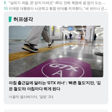
9
"실외기 과열, 문 닫지 마세요" 40도 안팎 폭염에 쉼 없이 도는 에어컨 : 화재 위험 경고등!
10
이재명 대통령이 사관학교 통합 반대를 직격했다, "세 번이나 군사 쿠데타 했는데 압도적 지위"
허프생각
아침 출근길에 달리는 'GTX 러너' : '빠른 철도'지만, '깊
은 철도'라 아침마다 뛰게 된다
서울역 엘리베이터, '달랑' 2대