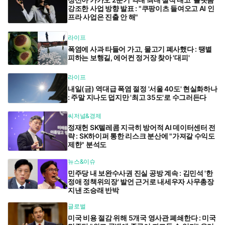
강조한 사업 방향 발표 : "쿠팡이츠 들여오고 AI 인
프라 사업은 진출 안 해"
라이프
폭염에 사과 타들어 가고, 물고기 폐사했다 : 땡볕
피하는 보행길, 에어컨 정거장 찾아 '대피'
라이프
내일(금) 역대급 폭염 절정 '서울 40도' 현실화하나
: 주말 지나도 덥지만 '최고 35도'로 수그러든다
씨저널&경제
정재헌 SK텔레콤 지극히 방어적 AI 데이터센터 전
략 : SK하이퍼 통한 리스크 분산에 "가져갈 수익도
제한" 분석도
뉴스&이슈
민주당 내 보완수사권 진실 공방 계속 : 김민석 '한
정애 정책위의장' 발언 근거로 내세우자 사무총장
지낸 조승래 반박
글로벌
미국 비용 절감 위해 5개국 영사관 폐쇄한다 : 미국