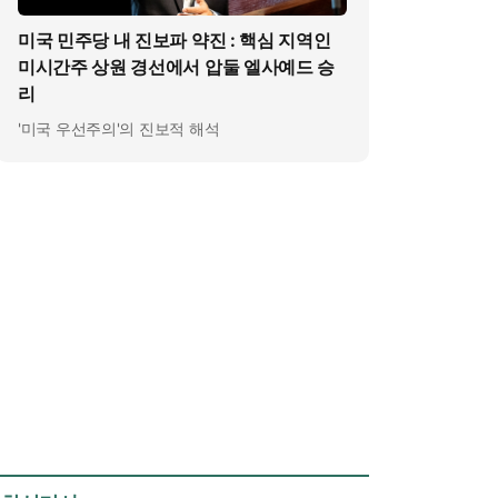
미국 민주당 내 진보파 약진 : 핵심 지역인
미시간주 상원 경선에서 압둘 엘사예드 승
리
'미국 우선주의'의 진보적 해석