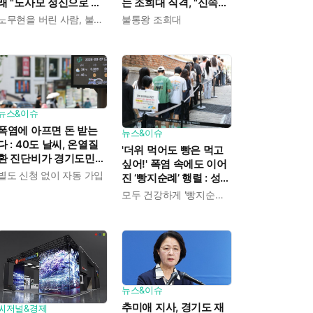
는 조희대 직격, "신속한
래 "노사모 정신으로 승
재판 약속도 저버려"
리" vs 김민석 측 "어색
불통왕 조희대
노무현을 버린 사람, 불편하겠지
하다"
뉴스&이슈
폭염에 아프면 돈 받는
뉴스&이슈
다 : 40도 날씨, 온열질
'더위 먹어도 빵은 먹고
환 진단비가 경기도민에
싶어!' 폭염 속에도 이어
게 주어진다
별도 신청 없이 자동 가입
진 ‘빵지순례’ 행렬 : 성심
당이 대기 손님 위해 준
모두 건강하게 '빵지순례' 마치시길.
비한 것들
뉴스&이슈
추미애 지사, 경기도 재
씨저널&경제