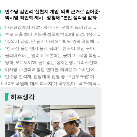
1
민주당 김민석 '신천지 개입' 의혹 근거로 김어준·
박시영·최민희 제시 : 정청래 "본인 생각을 말하
라"
2
다뉴브강에서 제2차 세계대전 군함이 드러났고, 포항 수돗물은 갑자기 짜졌다 : 폭염·가뭄이 만든 낯선 풍경
3
부모 외출 틈타 여동생 성폭행한 20대 남성, 1심에서 5년형 선고 : 친족 간 '암수범죄'의 심각성
4
"실외기 과열, 문 닫지 마세요" 40도 안팎 폭염에 쉼 없이 도는 에어컨 : 화재 위험 경고등!
5
"한국산 물은 변기 물로 써라" : 한국이 보낸 구마모토 지진 구호품에 한 일본인의 '어처구니 없는' 반응
6
필리버스터는 밀리고 토론회는 묻히고 : 국힘 복당 원하는 한동훈, '검사 정치'의 한계만 드러내나
7
영화 '오디세이'에 난데없는 정치논쟁 : 그리스신화 공간에서 '트럼프 전쟁의 참혹함'이 보인다
8
이재명 사관학교 통합 반대를 직격했다, "세 번이나 군사 쿠데타 했는데 압도적 지위"
9
민주당 친석계, 전당대회 진행 중 '보완투표권' 꺼냈다 : '사후 투표 허용' 무리수에 정청래 "투표 쿠데타"
10
40도 폭염에 '대세 피서지'가 바뀌었다 : 폭포·계곡보다 이곳으로 더 몰린다
허프생각