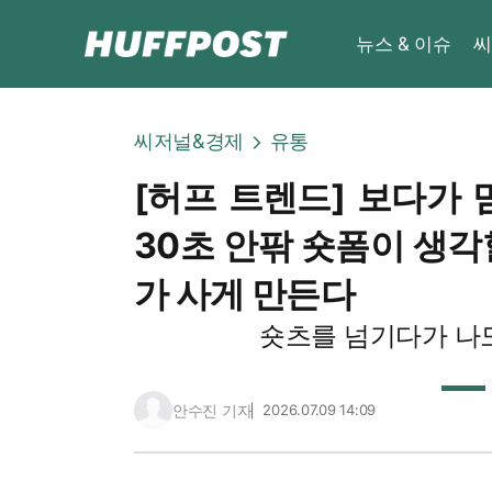
뉴스 & 이슈
씨
씨저널&경제
유통
[허프 트렌드] 보다가 
30초 안팎 숏폼이 생각
가 사게 만든다
숏츠를 넘기다가 나도
안수진 기자
2026.07.09 14:09