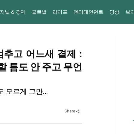
저널 & 경제
글로벌
라이프
엔터테인먼트
영상
보
멈추고 어느새 결제 :
할 틈도 안 주고 무언
 모르게 그만...
Share
share