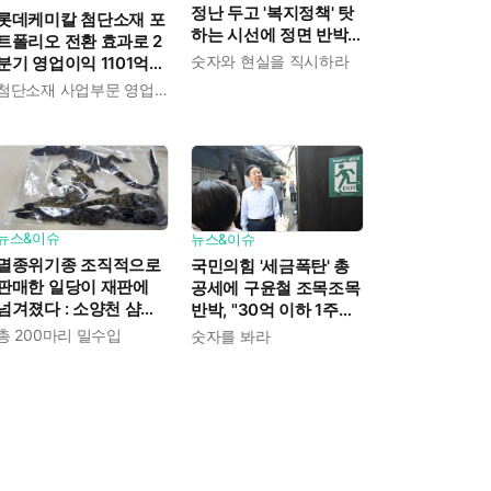
정난 두고 '복지정책' 탓
롯데케미칼 첨단소재 포
하는 시선에 정면 반박 :
트폴리오 전환 효과로 2
"고령자와 아이 인구 급
숫자와 현실을 직시하라
분기 영업이익 1101억으
증"
로 흑자전환 성공 : 대산·
첨단소재 사업부문 영업이익 1325억 원
여수 사업재편으로 체질
개선 속도 높인다
뉴스&이슈
뉴스&이슈
멸종위기종 조직적으로
국민의힘 '세금폭탄' 총
판매한 일당이 재판에
공세에 구윤철 조목조목
넘겨졌다 : 소양천 샴악
반박, "30억 이하 1주택
어, 양주 아파트 뱀 출몰
자 99%는 세부담 줄어
총 200마리 밀수입
숫자를 봐라
사건 배후였다
든다"