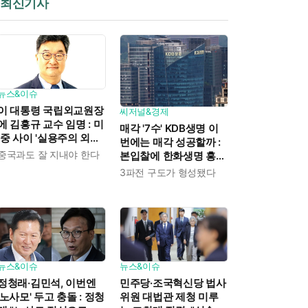
최신기사
뉴스&이슈
이 대통령 국립외교원장
씨저널&경제
에 김흥규 교수 임명 : 미
매각 '7수' KDB생명 이
·중 사이 '실용주의 외교
번에는 매각 성공할까 :
론'을 강조한 인물이다
중국과도 잘 지내야 한다
본입찰에 한화생명 흥국
생명 한국금융지주가 최
3파전 구도가 형성됐다
종 인수제안서 냈다
뉴스&이슈
뉴스&이슈
민주당·조국혁신당 법사
정청래·김민석, 이번엔
위원 대법관 제청 미루
'노사모' 두고 충돌 : 정청