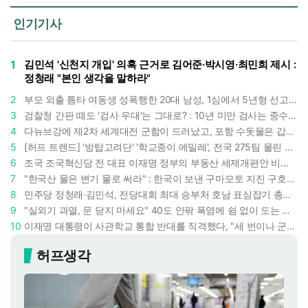
인기기사
1
김민석 '신천지 개입' 의혹 근거로 김어준·박시영·최민희 제시 :
정청래 "본인 생각을 말하라"
2
부모 외출 틈타 여동생 성폭행한 20대 남성, 1심에서 5년형 선고 : 친족 간 '암수범죄'의 심각성
3
검찰청 간판 떼도 '검사 우대'는 그대로? : 10년 미만 검사는 중수청 4급 수사관으로 직행한다
4
다뉴브강에 제2차 세계대전 군함이 드러났고, 포항 수돗물은 갑자기 짜졌다 : 폭염·가뭄이 만든 낯선 풍경
5
[허프 트렌드] '방탑고려단' '학교종이 에밀레', 전국 275팀 몰린 2026년 국립중앙박물관 분장대회 : 숨은 실력자들 나온다
6
조국 조국혁신당 전 대표 이재명 정부의 부동산 세제개편안 비판했다 : '공공주택 대전환' 촉구
7
"한국산 물은 변기 물로 써라" : 한국이 보낸 구마모토 지진 구호품에 한 일본인이 보인 반응
8
민주당 정청래·김민석, 전당대회 최대 승부처 호남 표심잡기 총력 : 격차 10%p 안이냐, 밖이냐
9
"실외기 과열, 문 닫지 마세요" 40도 안팎 폭염에 쉼 없이 도는 에어컨 : 화재 위험 경고등!
10
이재명 대통령이 사관학교 통합 반대를 직격했다, "세 번이나 군사 쿠데타 했는데 압도적 지위"
허프생각