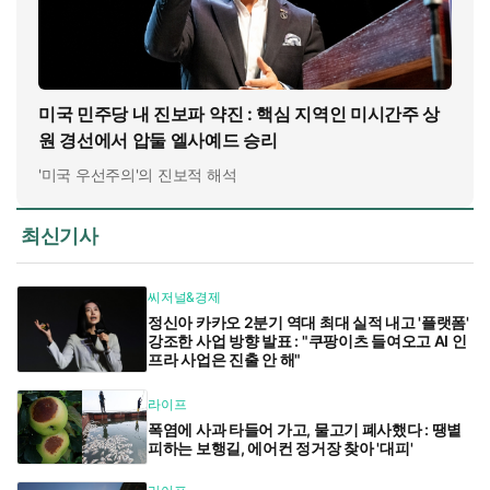
미국 민주당 내 진보파 약진 : 핵심 지역인 미시간주 상
원 경선에서 압둘 엘사예드 승리
'미국 우선주의'의 진보적 해석
최신기사
씨저널&경제
정신아 카카오 2분기 역대 최대 실적 내고 '플랫폼'
강조한 사업 방향 발표 : "쿠팡이츠 들여오고 AI 인
프라 사업은 진출 안 해"
라이프
폭염에 사과 타들어 가고, 물고기 폐사했다 : 땡볕
피하는 보행길, 에어컨 정거장 찾아 '대피'