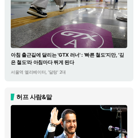
아침 출근길에 달리는 'GTX 러너' : '빠른 철도'지만, '깊
은 철도'라 아침마다 뛰게 된다
서울역 엘리베이터, '달랑' 2대
허프 사람&말