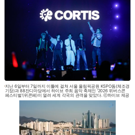
지난 6일부터 7일까지 이틀에 걸쳐 서울 올림픽공원 KSPO돔(체조경
기장)과 88잔디마당에서 하이브 주최 음악 축제인 '2026 위버스콘
페스티벌'(위콘페)이 열려 세계 각국의 관객을 맞았다. ⓒ하이브 제공