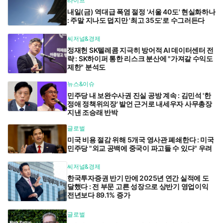
라이프
내일(금) 역대급 폭염 절정 '서울 40도' 현실화하나
: 주말 지나도 덥지만 '최고 35도'로 수그러든다
씨저널&경제
정재헌 SK텔레콤 지극히 방어적 AI 데이터센터 전
략 : SK하이퍼 통한 리스크 분산에 "가져갈 수익도
제한" 분석도
뉴스&이슈
민주당 내 보완수사권 진실 공방 계속 : 김민석 '한
정애 정책위의장' 발언 근거로 내세우자 사무총장
지낸 조승래 반박
글로벌
미국 비용 절감 위해 5개국 영사관 폐쇄한다 : 미국
민주당 "외교 공백에 중국이 파고들 수 있다" 우려
씨저널&경제
한국투자증권 반기 만에 2025년 연간 실적에 도
달했다 : 전 부문 고른 성장으로 상반기 영업이익
전년보다 89.1% 증가
글로벌