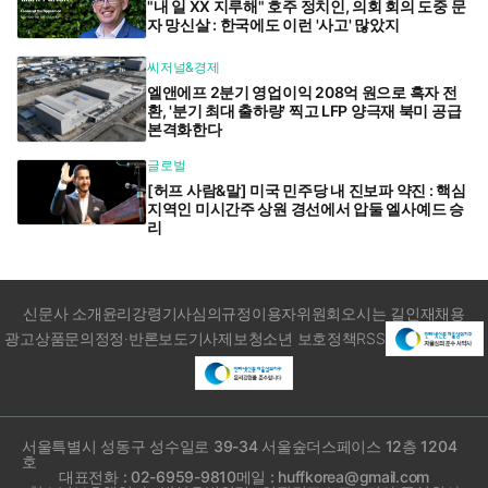
"내 일 XX 지루해" 호주 정치인, 의회 회의 도중 문
자 망신살 : 한국에도 이런 '사고' 많았지
씨저널&경제
엘앤에프 2분기 영업이익 208억 원으로 흑자 전
환, '분기 최대 출하량' 찍고 LFP 양극재 북미 공급
본격화한다
글로벌
[허프 사람&말] 미국 민주당 내 진보파 약진 : 핵심
지역인 미시간주 상원 경선에서 압둘 엘사예드 승
리
신문사 소개
윤리강령
기사심의규정
이용자위원회
오시는 길
인재채용
광고상품문의
정정·반론보도
기사제보
청소년 보호정책
RSS
서울특별시 성동구 성수일로 39-34 서울숲더스페이스 12층 1204
호
대표전화 : 02-6959-9810
메일 : huffkorea@gmail.com