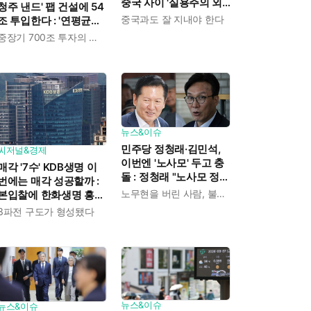
중국 사이 '실용주의 외
청주 낸드' 팹 건설에 54
교론' 강조한 인물이다
중국과도 잘 지내야 한다
조 투입한다 : '연평균
19% 성장' 메모리 수요
중장기 700조 투자의 단계적 이행
대응해 AI 인프라 시장의
핵심 플레이어로
뉴스&이슈
민주당 정청래·김민석,
씨저널&경제
이번엔 '노사모' 두고 충
매각 '7수' KDB생명 이
돌 : 정청래 "노사모 정신
번에는 매각 성공할까 :
으로 승리" vs 김민석 측
노무현을 버린 사람, 불편하겠지
본입찰에 한화생명 흥국
"어색하다"
생명 한국금융지주 최종
3파전 구도가 형성됐다
인수제안서 냈다
뉴스&이슈
뉴스&이슈