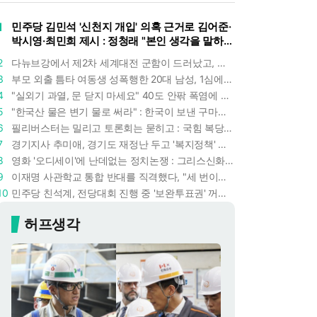
1
민주당 김민석 '신천지 개입' 의혹 근거로 김어준·
박시영·최민희 제시 : 정청래 "본인 생각을 말하
라"
2
다뉴브강에서 제2차 세계대전 군함이 드러났고, 포항 수돗물은 갑자기 짜졌다 : 폭염·가뭄이 만든 낯선 풍경
3
부모 외출 틈타 여동생 성폭행한 20대 남성, 1심에서 5년형 선고 : 친족 간 '암수범죄'의 심각성
4
"실외기 과열, 문 닫지 마세요" 40도 안팎 폭염에 쉼 없이 도는 에어컨 : 화재 위험 경고등!
5
"한국산 물은 변기 물로 써라" : 한국이 보낸 구마모토 지진 구호품에 한 일본인의 '어처구니 없는' 반응
6
필리버스터는 밀리고 토론회는 묻히고 : 국힘 복당 원하는 한동훈, '검사 정치'의 한계만 드러내나
7
경기지사 추미애, 경기도 재정난 두고 '복지정책' 탓하는 시선에 정면 반박 : "고령자와 아이 인구 급증"
8
영화 '오디세이'에 난데없는 정치논쟁 : 그리스신화 공간에서 '트럼프 전쟁의 참혹함'이 보인다
9
이재명 사관학교 통합 반대를 직격했다, "세 번이나 군사 쿠데타 했는데 압도적 지위"
10
민주당 친석계, 전당대회 진행 중 '보완투표권' 꺼냈다 : '사후 투표 허용' 무리수에 정청래 "투표 쿠데타"
허프생각