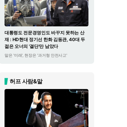
대통령도 전문경영인도 바꾸지 못하는 산
재 : HD현대 정기선 한화 김동관, 40대 두
젊은 오너의 '결단'만 남았다
말은 '미래', 현장은 '과거형 안전사고'
허프 사람&말