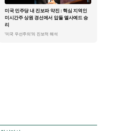
미국 민주당 내 진보파 약진 : 핵심 지역인
미시간주 상원 경선에서 압둘 엘사예드 승
리
'미국 우선주의'의 진보적 해석