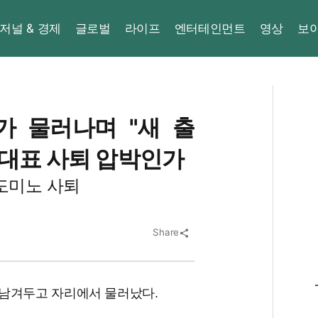
저널 & 경제
글로벌
라이프
엔터테인먼트
영상
보
가 물러나며 "새 출
당대표 사퇴 압박인가
도미노 사퇴
Share
share
 남겨두고 자리에서 물러났다.