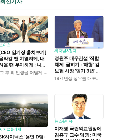
최신기사
보이스
씨저널&경제
[CEO 일기장 훔쳐보기]
정원주 대우건설 '직할
올라갈 땐 치열하게, 내
체제' 굳히기 : '매형' 김
려올 땐 우아하게 : 나만
보현 사장 '임기 3년' 받
의 커리어 설계법
'그 후'의 인생을 어떻게 살 것인가
고 4개월 만에 물러났다
1971년생 상무를 대표이사로 발탁
뉴스&이슈
이재명 국립외교원장에
씨저널&경제
김흥규 교수 임명 : 미국
SK하이닉스 '용인 D램-