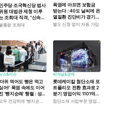
폭염에 아프면 보험금
민주당·조국혁신당 법사
받는다 : 40도 날씨에 온
위원 대법관 제청 미루
열질환 진단비가 경기도
는 조희대 직격, "신속한
민에게 주어진다
재판 약속도 저버려"
별도 신청 없이 자동 가입
불통왕 조희대
뉴스&이슈
씨저널&경제
'더위 먹어도 빵은 먹고
롯데케미칼 첨단소재 포
싶어!' 폭염 속에도 이어
트폴리오 전환 효과로 2
진 ‘빵지순례’ 행렬 : 성심
분기 영업이익 1101억
당이 대기 손님 위해 준
흑자전환 : 대산·여수 사
모두 건강하게 '빵지순례' 마치시길.
첨단소재 사업부문 영업이익 1325억 원
비한 것들
업재편으로 체질개선 속
도 높인다