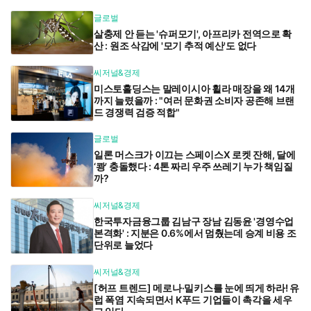
글로벌
살충제 안 듣는 '슈퍼모기', 아프리카 전역으로 확
산 : 원조 삭감에 '모기 추적 예산'도 없다
씨저널&경제
미스토홀딩스는 말레이시아 휠라 매장을 왜 14개
까지 늘렸을까 : "여러 문화권 소비자 공존해 브랜
드 경쟁력 검증 적합"
글로벌
일론 머스크가 이끄는 스페이스X 로켓 잔해, 달에
‘쾅’ 충돌했다 : 4톤 짜리 우주 쓰레기 누가 책임질
까?
씨저널&경제
한국투자금융그룹 김남구 장남 김동윤 '경영수업
본격화' : 지분은 0.6%에서 멈췄는데 승계 비용 조
단위로 늘었다
씨저널&경제
[허프 트렌드] 메로나·밀키스를 눈에 띄게 하라! 유
럽 폭염 지속되면서 K푸드 기업들이 촉각을 세우