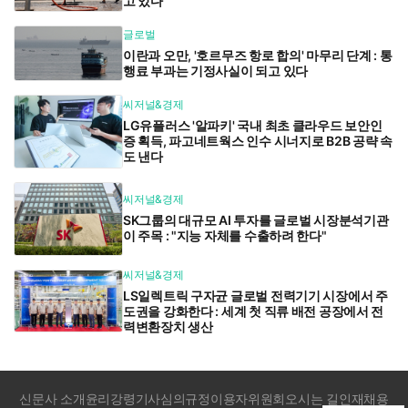
고 있다
글로벌
이란과 오만, '호르무즈 항로 합의' 마무리 단계 : 통
행료 부과는 기정사실이 되고 있다
씨저널&경제
LG유플러스 '알파키' 국내 최초 클라우드 보안인
증 획득, 파고네트웍스 인수 시너지로 B2B 공략 속
도 낸다
씨저널&경제
SK그룹의 대규모 AI 투자를 글로벌 시장분석기관
이 주목 : "지능 자체를 수출하려 한다"
씨저널&경제
LS일렉트릭 구자균 글로벌 전력기기 시장에서 주
도권을 강화한다 : 세계 첫 직류 배전 공장에서 전
력변환장치 생산
신문사 소개
윤리강령
기사심의규정
이용자위원회
오시는 길
인재채용