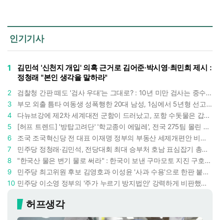
인기기사
1
김민석 '신천지 개입' 의혹 근거로 김어준·박시영·최민희 제시 :
정청래 "본인 생각을 말하라"
2
검찰청 간판 떼도 '검사 우대'는 그대로? : 10년 미만 검사는 중수청 4급 수사관으로 직행한다
3
부모 외출 틈타 여동생 성폭행한 20대 남성, 1심에서 5년형 선고 : 친족 간 '암수범죄'의 심각성
4
다뉴브강에 제2차 세계대전 군함이 드러났고, 포항 수돗물은 갑자기 짜졌다 : 폭염·가뭄이 만든 낯선 풍경
5
[허프 트렌드] '방탑고려단' '학교종이 에밀레', 전국 275팀 몰린 2026년 국립중앙박물관 분장대회 : 숨은 실력자들 나온다
6
조국 조국혁신당 전 대표 이재명 정부의 부동산 세제개편안 비판했다 : '공공주택 대전환' 촉구
7
민주당 정청래·김민석, 전당대회 최대 승부처 호남 표심잡기 총력 : 격차 10%p 안이냐, 밖이냐
8
"한국산 물은 변기 물로 써라" : 한국이 보낸 구마모토 지진 구호품에 한 일본인이 보인 반응
9
민주당 최고위원 후보 김영호과 이성윤 '사과 수용'으로 한판 붙었다 : 난데없이 "검사주의자"
10
민주당 이소영 정부의 '주가 누르기 방지법안' 강력하게 비판했다 : "사실상 적용 대상 없을 법안"
허프생각