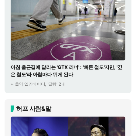
아침 출근길에 달리는 'GTX 러너' : '빠른 철도'지만, '깊
은 철도'라 아침마다 뛰게 된다
서울역 엘리베이터, '달랑' 2대
허프 사람&말