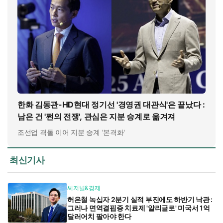
한화 김동관-HD현대 정기선 '경영권 대관식'은 끝났다 :
남은 건 '쩐의 전쟁', 관심은 지분 승계로 옮겨져
조선업 격돌 이어 지분 승계 '본격화'
최신기사
씨저널&경제
허은철 녹십자 2분기 실적 부진에도 하반기 낙관 :
그러나 면역결핍증 치료제 '알리글로' 미국서 1억
달러어치 팔아야 한다