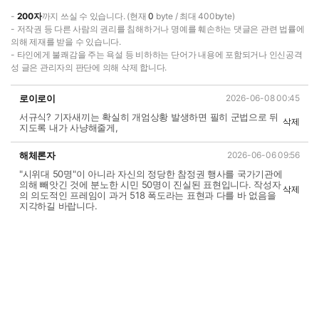
-
200자
까지 쓰실 수 있습니다. (현재
0
byte / 최대 400byte)
- 저작권 등 다른 사람의 권리를 침해하거나 명예를 훼손하는 댓글은 관련 법률에
의해 제재를 받을 수 있습니다.
- 타인에게 불쾌감을 주는 욕설 등 비하하는 단어가 내용에 포함되거나 인신공격
성 글은 관리자의 판단에 의해 삭제 합니다.
로이로이
2026-06-08 00:45
서규식? 기자새끼는 확실히 개엄상황 발생하면 필히 군법으로 뒤
삭제
지도록 내가 사냥해줄게,
해체론자
2026-06-06 09:56
"시위대 50명"이 아니라 자신의 정당한 참정권 행사를 국가기관에
의해 빼앗긴 것에 분노한 시민 50명이 진실된 표현입니다. 작성자
삭제
의 의도적인 프레임이 과거 518 폭도라는 표현과 다를 바 없음을
지각하길 바랍니다.