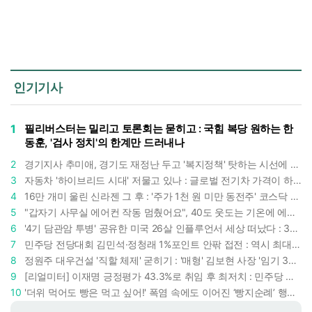
인기기사
1
필리버스터는 밀리고 토론회는 묻히고 : 국힘 복당 원하는 한
동훈, '검사 정치'의 한계만 드러내나
2
경기지사 추미애, 경기도 재정난 두고 '복지정책' 탓하는 시선에 정면 반박 : "고령자와 아이 인구 급증"
3
자동차 '하이브리드 시대' 저물고 있나 : 글로벌 전기차 가격이 하이브리드 차보다 낮아졌다
4
16만 개미 울린 신라젠 그 후 : '주가 1천 원 미만 동전주' 코스닥 38곳 코스피 10곳, 총 48곳 이르렀다
5
"갑자기 사무실 에어컨 작동 멈췄어요", 40도 웃도는 기온에 에어컨도 숨이 찬다
6
'4기 담관암 투병' 공유한 미국 26살 인플루언서 세상 떠났다 : 3년간 보여준 희망과 용기
7
민주당 전당대회 김민석·정청래 1%포인트 안팎 접전 : 역시 최대 승부처는 호남과 수도권
8
정원주 대우건설 '직할 체제' 굳히기 : '매형' 김보현 사장 '임기 3년' 받고 4개월 만에 물러났다
9
[리얼미터] 이재명 긍정평가 43.3%로 취임 후 최저치 : 민주당 지지도보다 대통령 지지율 낮아졌다
10
'더위 먹어도 빵은 먹고 싶어!' 폭염 속에도 이어진 ‘빵지순례’ 행렬 : 성심당이 대기 손님 위해 준비한 것들