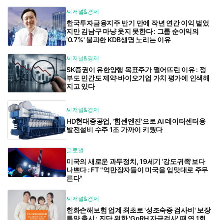
씨저널&경제
한국투자금융지주 반기 만에 작년 연간 이익 벌었
지만 김남구 마냥 웃지 못한다 : 그룹 순이익의
'0.7%' 불과한 KDB생명 노리는 이유
씨저널&경제
SK증권이 유한양행 목표주가 떨어뜨린 이유 : 정
부도 민간도 제약·바이오기업 가치 평가에 인색해
지고 있다
씨저널&경제
HD현대중공업, '힘센엔진'으로 AI 데이터센터용
발전설비 수주 1조 가까이 키웠다
글로벌
미국의 새로운 과두정치, 19세기 '강도귀족'보다
나쁘다 : FT "억만장자들이 미국을 입맛대로 주무
른다"
씨저널&경제
한화손해보험 업계 최초로 '성조숙증 검사비' 보장
특약 출시 : 진단 위한 'GnRH 자극검사' 때 연 1회