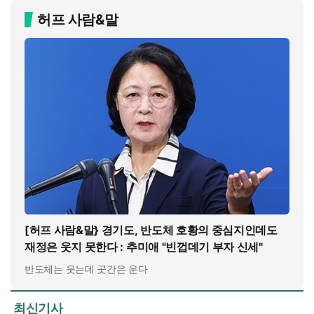
허프 사람&말
[허프 사람&말} 경기도, 반도체 호황의 중심지인데도
재정은 웃지 못한다 : 추미애 "빈껍데기 부자 신세"
반도체는 웃는데 곳간은 운다
최신기사