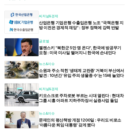
씨저널&경제
산업은행 기업은행 수출입은행 노조 "국책은행 지
방 이전은 경제적 재앙" : 정부 정책에 강력 반발
글로벌
젤렌스키 "북한군 5만 명 온다", 한국에 방공무기
요청 : 미국 미사일 떨어지니 한국에 손내민다
뉴스&이슈
소원과 주소 적힌 '생태계 교란종' 거북이 부산에서
발견 : 10년간 '유입 주의 생물종 수'는 15배 늘었다
씨저널&경제
키오스크로 주차로봇 부르는 시대 열린다 : 현대차
그룹 시흥 아파트 지하주차장서 실증사업 돌입
뉴스&이슈
문재인의 평산책방 개점 1200일 : 우리도 비로소
'아름다운 퇴임 대통령' 갖게 됐다