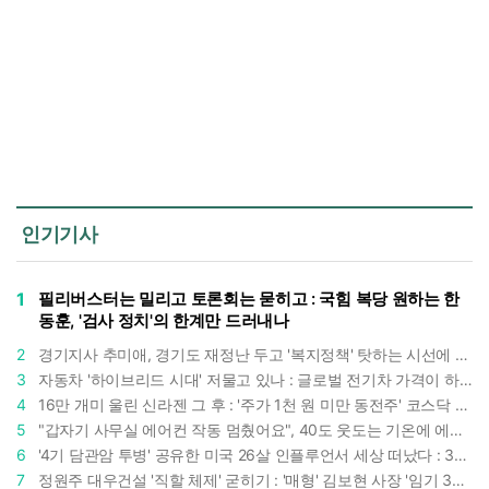
인기기사
1
필리버스터는 밀리고 토론회는 묻히고 : 국힘 복당 원하는 한
동훈, '검사 정치'의 한계만 드러내나
2
경기지사 추미애, 경기도 재정난 두고 '복지정책' 탓하는 시선에 정면 반박 : "고령자와 아이 인구 급증"
3
자동차 '하이브리드 시대' 저물고 있나 : 글로벌 전기차 가격이 하이브리드 차보다 낮아졌다
4
16만 개미 울린 신라젠 그 후 : '주가 1천 원 미만 동전주' 코스닥 38곳 코스피 10곳, 총 48곳 이르렀다
5
"갑자기 사무실 에어컨 작동 멈췄어요", 40도 웃도는 기온에 에어컨도 숨이 찬다
6
'4기 담관암 투병' 공유한 미국 26살 인플루언서 세상 떠났다 : 3년간 보여준 희망과 용기
7
정원주 대우건설 '직할 체제' 굳히기 : '매형' 김보현 사장 '임기 3년' 받고 4개월 만에 물러났다