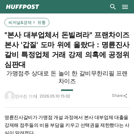
씨저널&경제
유통
"본사 대부업체서 돈빌려라" 프랜차이즈
본사 '갑질' 도마 위에 올랐다 : 명륜진사
갈비 특정업체 거래 강제 의혹에 공정위
심판대
가맹점주 상대로 돈 놀이 한 갈비무한리필 프랜
차이즈
Share
안수진 기자
2026.05.10 15:02
share
명륜진사갈비가 가맹점 개설 과정에서 본사 대부업체 대출을
강제해 점주들의 비용 부담을 키우고 선택권을 제한했다는 사
실이 알려졌다.