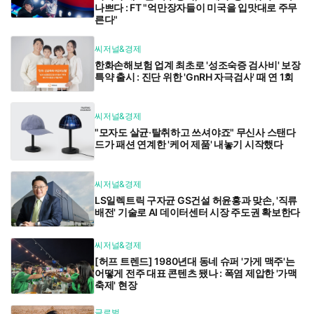
나쁘다 : FT "억만장자들이 미국을 입맛대로 주무
른다"
씨저널&경제
한화손해보험 업계 최초로 '성조숙증 검사비' 보장
특약 출시 : 진단 위한 'GnRH 자극검사' 때 연 1회
씨저널&경제
"모자도 살균·탈취하고 쓰셔야죠" 무신사 스탠다
드가 패션 연계한 '케어 제품' 내놓기 시작했다
씨저널&경제
LS일렉트릭 구자균 GS건설 허윤홍과 맞손, '직류
배전' 기술로 AI 데이터센터 시장 주도권 확보한다
씨저널&경제
[허프 트렌드] 1980년대 동네 슈퍼 '가게 맥주'는
어떻게 전주 대표 콘텐츠 됐나 : 폭염 제압한 '가맥
축제' 현장
글로벌