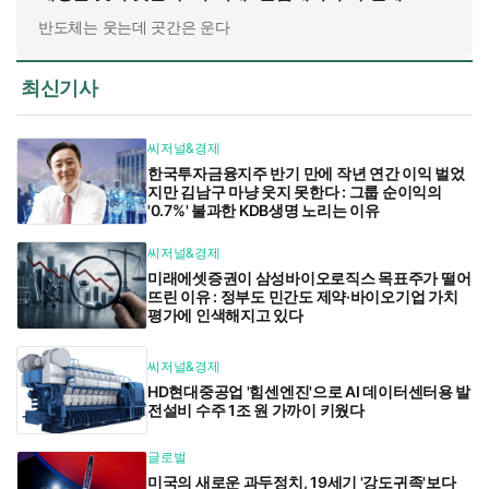
반도체는 웃는데 곳간은 운다
최신기사
씨저널&경제
한국투자금융지주 반기 만에 작년 연간 이익 벌었
지만 김남구 마냥 웃지 못한다 : 그룹 순이익의
'0.7%' 불과한 KDB생명 노리는 이유
씨저널&경제
미래에셋증권이 삼성바이오로직스 목표주가 떨어
뜨린 이유 : 정부도 민간도 제약·바이오기업 가치
평가에 인색해지고 있다
씨저널&경제
HD현대중공업 '힘센엔진'으로 AI 데이터센터용 발
전설비 수주 1조 원 가까이 키웠다
글로벌
미국의 새로운 과두정치, 19세기 '강도귀족'보다