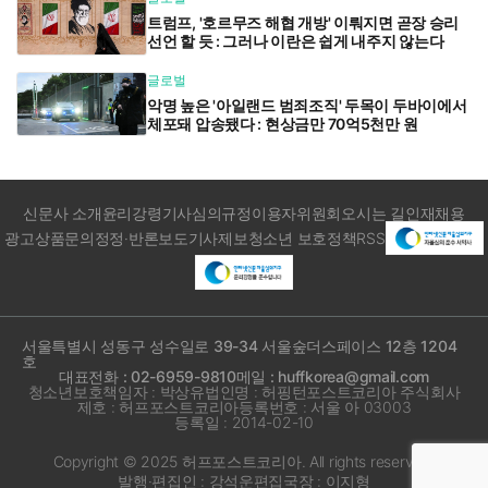
트럼프, '호르무즈 해협 개방' 이뤄지면 곧장 승리
선언 할 듯 : 그러나 이란은 쉽게 내주지 않는다
글로벌
악명 높은 '아일랜드 범죄조직' 두목이 두바이에서
체포돼 압송됐다 : 현상금만 70억5천만 원
신문사 소개
윤리강령
기사심의규정
이용자위원회
오시는 길
인재채용
광고상품문의
정정·반론보도
기사제보
청소년 보호정책
RSS
서울특별시 성동구 성수일로 39-34 서울숲더스페이스 12층 1204
호
대표전화 : 02-6959-9810
메일 : huffkorea@gmail.com
청소년보호책임자 : 박상유
법인명 : 허핑턴포스트코리아 주식회사
제호 : 허프포스트코리아
등록번호 : 서울 아 03003
등록일 : 2014-02-10
Copyright © 2025 허프포스트코리아. All rights reserved.
발행·편집인 : 강석운
편집국장 : 이지형