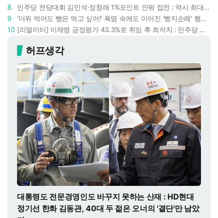
8
민주당 전당대회 김민석·정청래 1%포인트 안팎 접전 : 역시 최대 승부처는 호남과 수도권
9
'더위 먹어도 빵은 먹고 싶어!' 폭염 속에도 이어진 ‘빵지순례’ 행렬 : 성심당이 대기 손님 위해 준비한 것들
10
[리얼미터] 이재명 긍정평가 43.3%로 취임 후 최저치 : 민주당 지지도보다 대통령 지지율 낮아졌다
허프생각
대통령도 전문경영인도 바꾸지 못하는 산재 : HD현대
정기선 한화 김동관, 40대 두 젊은 오너의 '결단'만 남았