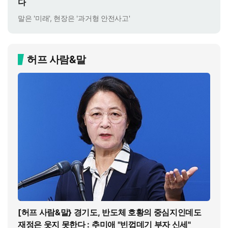
다
말은 '미래', 현장은 '과거형 안전사고'
허프 사람&말
[허프 사람&말} 경기도, 반도체 호황의 중심지인데도
재정은 웃지 못한다 : 추미애 "빈껍데기 부자 신세"