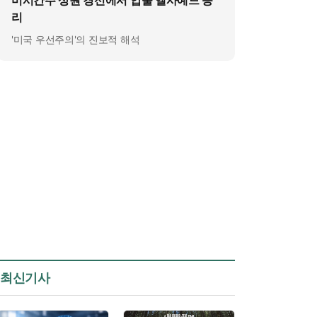
미시간주 상원 경선에서 압둘 엘사예드 승
리
'미국 우선주의'의 진보적 해석
최신기사