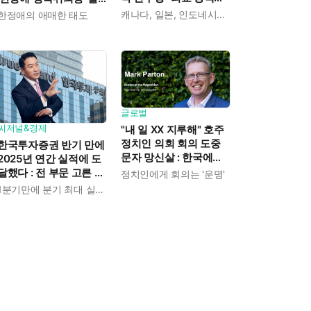
중국이 파고들 수 있다"
언 근거로 내세우자 사
캐나다, 일본, 인도네시아, 카메룬, 그레나다
한정애의 애매한 태도
우려
무총장 지낸 조승래 반
박
글로벌
씨저널&경제
"내 일 XX 지루해" 호주
정치인 의회 회의 도중
한국투자증권 반기 만에
문자 망신살 : 한국에도
2025년 연간 실적에 도
이런 '사고' 많았지
달했다 : 전 부문 고른 성
정치인에게 회의는 '운명'
장으로 상반기 영업이익
1분기만에 분기 최대 실적 경신
전년보다 89.1% 증가