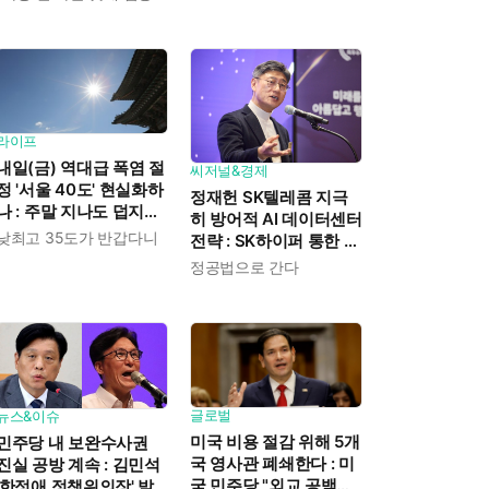
AI 인프라 사업은 진출
안 해"
라이프
내일(금) 역대급 폭염 절
씨저널&경제
정 '서울 40도' 현실화하
정재헌 SK텔레콤 지극
나 : 주말 지나도 덥지만
히 방어적 AI 데이터센터
'최고 35도'로 수그러든
낮최고 35도가 반갑다니
전략 : SK하이퍼 통한 리
다
스크 분산에 "가져갈 수
정공법으로 간다
익도 제한" 분석도
글로벌
뉴스&이슈
미국 비용 절감 위해 5개
민주당 내 보완수사권
국 영사관 폐쇄한다 : 미
진실 공방 계속 : 김민석
국 민주당 "외교 공백에
'한정애 정책위의장' 발