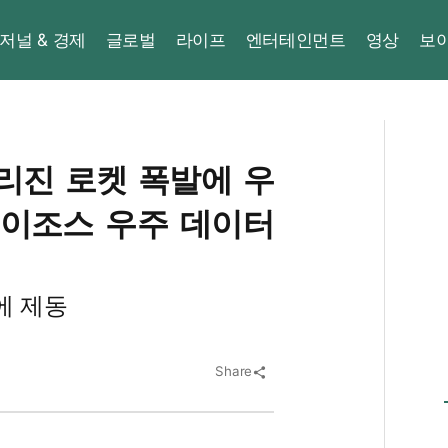
저널 & 경제
글로벌
라이프
엔터테인먼트
영상
보
리진 로켓 폭발에 우
베이조스 우주 데이터
에 제동
Share
share