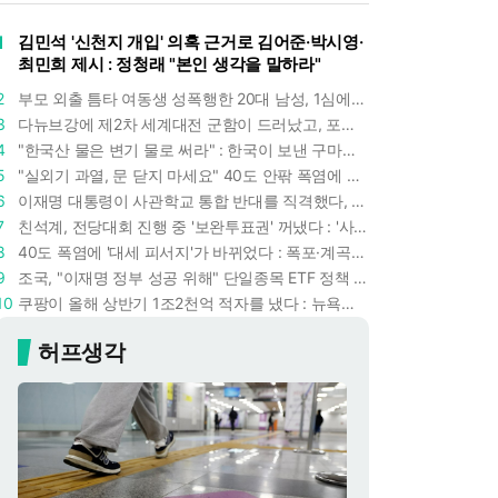
1
김민석 '신천지 개입' 의혹 근거로 김어준·박시영·
최민희 제시 : 정청래 "본인 생각을 말하라"
2
부모 외출 틈타 여동생 성폭행한 20대 남성, 1심에서 5년형 선고 : 친족 간 '암수범죄'의 심각성
3
다뉴브강에 제2차 세계대전 군함이 드러났고, 포항 수돗물은 갑자기 짜졌다 : 폭염·가뭄이 만든 낯선 풍경
4
"한국산 물은 변기 물로 써라" : 한국이 보낸 구마모토 지진 구호품에 한 일본인이 보인 반응
5
"실외기 과열, 문 닫지 마세요" 40도 안팎 폭염에 쉼 없이 도는 에어컨 : 화재 위험 경고등!
6
이재명 대통령이 사관학교 통합 반대를 직격했다, "세 번이나 군사 쿠데타 했는데 압도적 지위"
7
친석계, 전당대회 진행 중 '보완투표권' 꺼냈다 : '사후 투표 허용' 무리수에 정청래 "투표 쿠데타"
8
40도 폭염에 '대세 피서지'가 바뀌었다 : 폭포·계곡보다 이곳으로 더 몰린다
9
조국, "이재명 정부 성공 위해" 단일종목 ETF 정책 직격 : 친명 충성파는 조국을 '반명'이라 할까
10
쿠팡이 올해 상반기 1조2천억 적자를 냈다 : 뉴욕증시 상장 후 최악 실적 두고 김범석 의장은 '회복세' 강조
허프생각