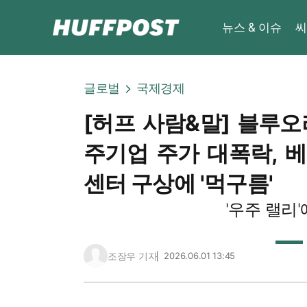
뉴스 & 이슈
씨
글로벌
국제경제
[허프 사람&말] 블루오
주기업 주가 대폭락, 
센터 구상에 '먹구름'
'우주 랠리'
조장우 기자
2026.06.01 13:45