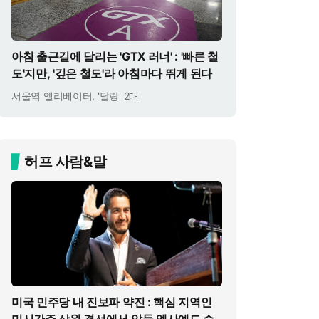
아침 출근길에 달리는 'GTX 러너' : '빠른 철
도'지만, '깊은 철도'라 아침마다 뛰게 된다
서울역 엘리베이터, '달랑' 2대
허프 사람&말
미국 민주당 내 진보파 약진 : 핵심 지역인