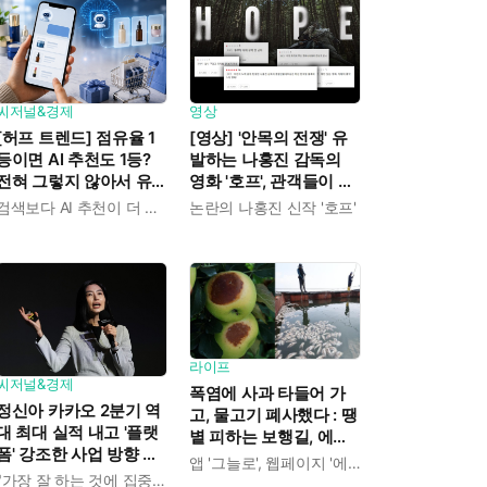
씨저널&경제
영상
[허프 트렌드] 점유율 1
[영상] '안목의 전쟁' 유
등이면 AI 추천도 1등?
발하는 나홍진 감독의
전혀 그렇지 않아서 유
영화 '호프', 관객들이 논
통업계가 '생성형 엔진
쟁하는 이유 뭘까?
검색보다 AI 추천이 더 중요해졌다
논란의 나홍진 신작 '호프'
최적화'에 매달리고 있다
라이프
씨저널&경제
폭염에 사과 타들어 가
정신아 카카오 2분기 역
고, 물고기 폐사했다 : 땡
대 최대 실적 내고 '플랫
볕 피하는 보행길, 에어
폼' 강조한 사업 방향 발
컨 정거장 찾아 '대피'
앱 '그늘로', 웹페이지 '에어컨 정거장'
표 : "쿠팡이츠 들여오고
"가장 잘 하는 것에 집중하겠다"