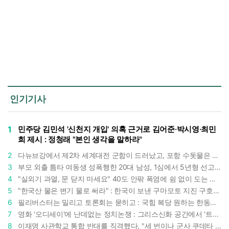
인기기사
1
민주당 김민석 '신천지 개입' 의혹 근거로 김어준·박시영·최민
희 제시 : 정청래 "본인 생각을 말하라"
2
다뉴브강에서 제2차 세계대전 군함이 드러났고, 포항 수돗물은 갑자기 짜졌다 : 폭염·가뭄이 만든 낯선 풍경
3
부모 외출 틈타 여동생 성폭행한 20대 남성, 1심에서 5년형 선고 : 친족 간 '암수범죄'의 심각성
4
"실외기 과열, 문 닫지 마세요" 40도 안팎 폭염에 쉼 없이 도는 에어컨 : 화재 위험 경고등!
5
"한국산 물은 변기 물로 써라" : 한국이 보낸 구마모토 지진 구호품에 한 일본인의 '어처구니 없는' 반응
6
필리버스터는 밀리고 토론회는 묻히고 : 국힘 복당 원하는 한동훈, '검사 정치'의 한계만 드러내나
7
영화 '오디세이'에 난데없는 정치논쟁 : 그리스신화 공간에서 '트럼프 전쟁의 참혹함'이 보인다
8
이재명 사관학교 통합 반대를 직격했다, "세 번이나 군사 쿠데타 했는데 압도적 지위"