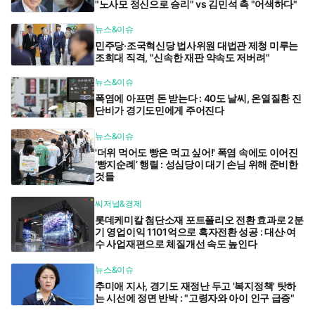
"노사모 정신으로 승리" vs 김민석 측 "어색하다"
뉴스&이슈
민주당·조국혁신당 법사위원 대법관 제청 미루는
조희대 직격, "신속한 재판 약속도 저버려"
뉴스&이슈
폭염에 아프면 돈 받는다 : 40도 날씨, 온열질환 진
단비가 경기도민에게 주어진다
뉴스&이슈
'더위 먹어도 빵은 먹고 싶어!' 폭염 속에도 이어진
‘빵지순례’ 행렬 : 성심당이 대기 손님 위해 준비한
것들
씨저널&경제
롯데케미칼 첨단소재 포트폴리오 전환 효과로 2분
기 영업이익 1101억으로 흑자전환 성공 : 대산·여
수 사업재편으로 체질개선 속도 높인다
뉴스&이슈
추미애 지사, 경기도 재정난 두고 '복지정책' 탓하
는 시선에 정면 반박 : "고령자와 아이 인구 급증"