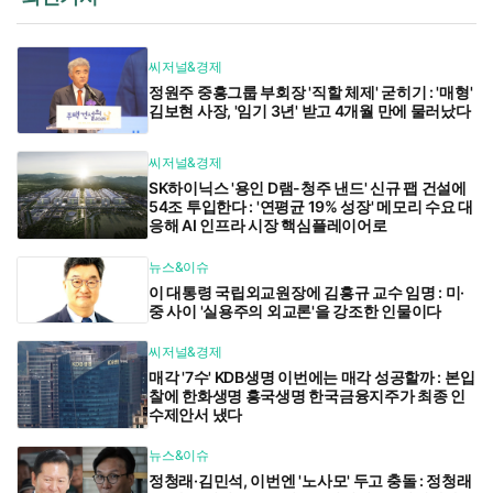
씨저널&경제
정원주 중흥그룹 부회장 '직할 체제' 굳히기 : '매형'
김보현 사장, '임기 3년' 받고 4개월 만에 물러났다
씨저널&경제
SK하이닉스 '용인 D램-청주 낸드' 신규 팹 건설에
54조 투입한다 : '연평균 19% 성장' 메모리 수요 대
응해 AI 인프라 시장 핵심플레이어로
뉴스&이슈
이 대통령 국립외교원장에 김흥규 교수 임명 : 미·
중 사이 '실용주의 외교론'을 강조한 인물이다
씨저널&경제
매각 '7수' KDB생명 이번에는 매각 성공할까 : 본입
찰에 한화생명 흥국생명 한국금융지주가 최종 인
수제안서 냈다
뉴스&이슈
정청래·김민석, 이번엔 '노사모' 두고 충돌 : 정청래