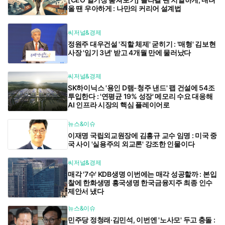
올 땐 우아하게 : 나만의 커리어 설계법
씨저널&경제
정원주 대우건설 '직할 체제' 굳히기 : '매형' 김보현
사장 '임기 3년' 받고 4개월 만에 물러났다
씨저널&경제
SK하이닉스 '용인 D램-청주 낸드' 팹 건설에 54조
투입한다 : '연평균 19% 성장' 메모리 수요 대응해
AI 인프라 시장의 핵심 플레이어로
뉴스&이슈
이재명 국립외교원장에 김흥규 교수 임명 : 미국 중
국 사이 '실용주의 외교론' 강조한 인물이다
씨저널&경제
매각 '7수' KDB생명 이번에는 매각 성공할까 : 본입
찰에 한화생명 흥국생명 한국금융지주 최종 인수
제안서 냈다
뉴스&이슈
민주당 정청래·김민석, 이번엔 '노사모' 두고 충돌 :