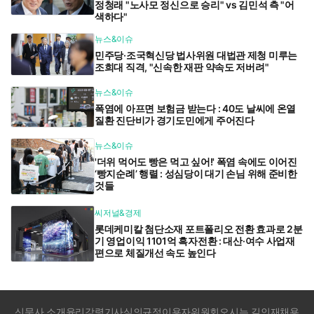
정청래 "노사모 정신으로 승리" vs 김민석 측 "어
색하다"
뉴스&이슈
민주당·조국혁신당 법사위원 대법관 제청 미루는
조희대 직격, "신속한 재판 약속도 저버려"
뉴스&이슈
폭염에 아프면 보험금 받는다 : 40도 날씨에 온열
질환 진단비가 경기도민에게 주어진다
뉴스&이슈
'더위 먹어도 빵은 먹고 싶어!' 폭염 속에도 이어진
‘빵지순례’ 행렬 : 성심당이 대기 손님 위해 준비한
것들
씨저널&경제
롯데케미칼 첨단소재 포트폴리오 전환 효과로 2분
기 영업이익 1101억 흑자전환 : 대산·여수 사업재
편으로 체질개선 속도 높인다
신문사 소개
윤리강령
기사심의규정
이용자위원회
오시는 길
인재채용