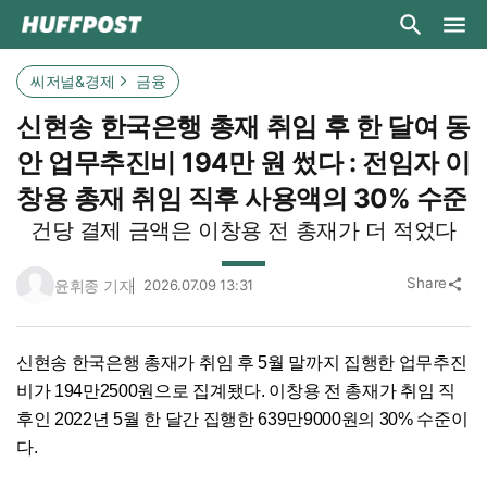
씨저널&경제
금융
신현송 한국은행 총재 취임 후 한 달여 동
안 업무추진비 194만 원 썼다 : 전임자 이
창용 총재 취임 직후 사용액의 30% 수준
건당 결제 금액은 이창용 전 총재가 더 적었다
Share
윤휘종 기자
2026.07.09 13:31
share
신현송 한국은행 총재가 취임 후 5월 말까지 집행한 업무추진
비가 194만2500원으로 집계됐다. 이창용 전 총재가 취임 직
후인 2022년 5월 한 달간 집행한 639만9000원의 30% 수준이
다.