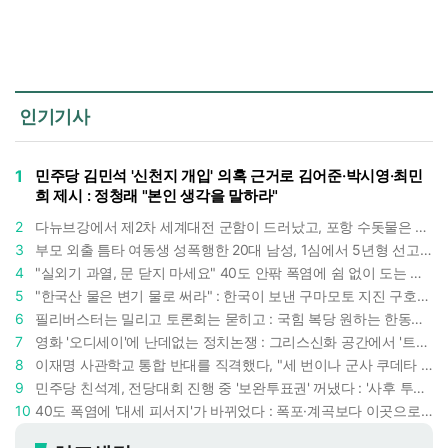
인기기사
1
민주당 김민석 '신천지 개입' 의혹 근거로 김어준·박시영·최민
희 제시 : 정청래 "본인 생각을 말하라"
2
다뉴브강에서 제2차 세계대전 군함이 드러났고, 포항 수돗물은 갑자기 짜졌다 : 폭염·가뭄이 만든 낯선 풍경
3
부모 외출 틈타 여동생 성폭행한 20대 남성, 1심에서 5년형 선고 : 친족 간 '암수범죄'의 심각성
4
"실외기 과열, 문 닫지 마세요" 40도 안팎 폭염에 쉼 없이 도는 에어컨 : 화재 위험 경고등!
5
"한국산 물은 변기 물로 써라" : 한국이 보낸 구마모토 지진 구호품에 한 일본인의 '어처구니 없는' 반응
6
필리버스터는 밀리고 토론회는 묻히고 : 국힘 복당 원하는 한동훈, '검사 정치'의 한계만 드러내나
7
영화 '오디세이'에 난데없는 정치논쟁 : 그리스신화 공간에서 '트럼프 전쟁의 참혹함'이 보인다
8
이재명 사관학교 통합 반대를 직격했다, "세 번이나 군사 쿠데타 했는데 압도적 지위"
9
민주당 친석계, 전당대회 진행 중 '보완투표권' 꺼냈다 : '사후 투표 허용' 무리수에 정청래 "투표 쿠데타"
10
40도 폭염에 '대세 피서지'가 바뀌었다 : 폭포·계곡보다 이곳으로 더 몰린다