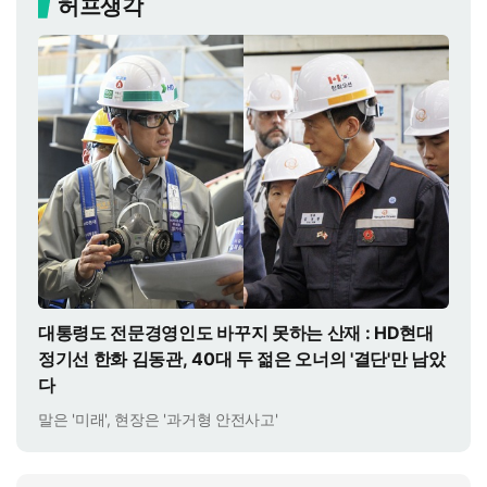
허프생각
대통령도 전문경영인도 바꾸지 못하는 산재 : HD현대
정기선 한화 김동관, 40대 두 젊은 오너의 '결단'만 남았
다
말은 '미래', 현장은 '과거형 안전사고'