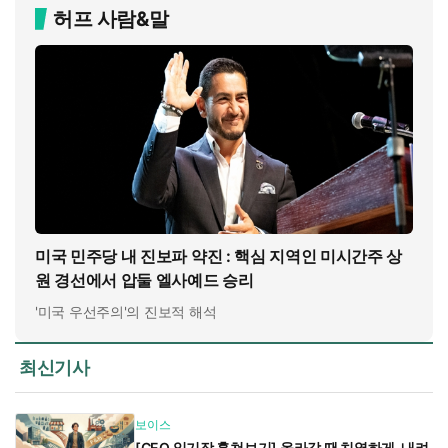
허프 사람&말
미국 민주당 내 진보파 약진 : 핵심 지역인 미시간주 상
원 경선에서 압둘 엘사예드 승리
'미국 우선주의'의 진보적 해석
최신기사
보이스
[CEO 일기장 훔쳐보기] 올라갈 땐 치열하게, 내려