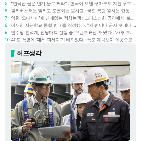
5
"한국산 물은 변기 물로 써라" : 한국이 보낸 구마모토 지진 구호품에 한 일본인의 '어처구니 없는' 반응
6
필리버스터는 밀리고 토론회는 묻히고 : 국힘 복당 원하는 한동훈, '검사 정치'의 한계만 드러내나
7
영화 '오디세이'에 난데없는 정치논쟁 : 그리스신화 공간에서 '트럼프 전쟁의 참혹함'이 보인다
8
이재명 사관학교 통합 반대를 직격했다, "세 번이나 군사 쿠데타 했는데 압도적 지위"
9
민주당 친석계, 전당대회 진행 중 '보완투표권' 꺼냈다 : '사후 투표 허용' 무리수에 정청래 "투표 쿠데타"
10
40도 폭염에 '대세 피서지'가 바뀌었다 : 폭포·계곡보다 이곳으로 더 몰린다
허프생각