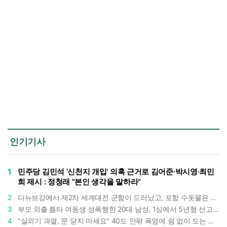
인기기사
1
민주당 김민석 '신천지 개입' 의혹 근거로 김어준·박시영·최민
희 제시 : 정청래 "본인 생각을 말하라"
2
다뉴브강에서 제2차 세계대전 군함이 드러났고, 포항 수돗물은 갑자기 짜졌다 : 폭염·가뭄이 만든 낯선 풍경
3
부모 외출 틈타 여동생 성폭행한 20대 남성, 1심에서 5년형 선고 : 친족 간 '암수범죄'의 심각성
4
"실외기 과열, 문 닫지 마세요" 40도 안팎 폭염에 쉼 없이 도는 에어컨 : 화재 위험 경고등!