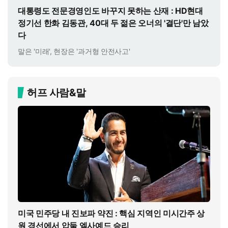
대통령도 전문경영인도 바꾸지 못하는 산재 : HD현대
정기선 한화 김동관, 40대 두 젊은 오너의 '결단'만 남았
다
말은 '미래', 현장은 '과거형 안전사고'
허프 사람&말
미국 민주당 내 진보파 약진 : 핵심 지역인 미시간주 상
원 경선에서 압둘 엘사예드 승리