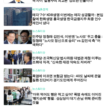
국 사이 '실용주의 외교론' 강조한 인물이다
씨저널&경제
매각 '7수' KDB생명 이번에는 매각 성공할까 : 본입
찰에 한화생명 흥국생명 한국금융지주 최종 인수
제안서 냈다
뉴스&이슈
민주당 정청래·김민석, 이번엔 '노사모' 두고 충돌 :
정청래 "노사모 정신으로 승리" vs 김민석 측 "어
색하다"
뉴스&이슈
민주당·조국혁신당 법사위원 대법관 제청 미루는
조희대 직격, "신속한 재판 약속도 저버려"
뉴스&이슈
폭염에 아프면 보험금 받는다 : 40도 날씨에 온열
질환 진단비가 경기도민에게 주어진다
뉴스&이슈
'더위 먹어도 빵은 먹고 싶어!' 폭염 속에도 이어진
‘빵지순례’ 행렬 : 성심당이 대기 손님 위해 준비한
것들