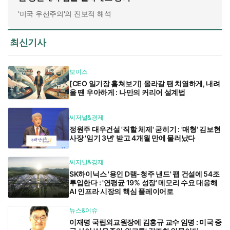
'미국 우선주의'의 진보적 해석
최신기사
보이스
[CEO 일기장 훔쳐보기] 올라갈 땐 치열하게, 내려
올 땐 우아하게 : 나만의 커리어 설계법
씨저널&경제
정원주 대우건설 '직할 체제' 굳히기 : '매형' 김보현
사장 '임기 3년' 받고 4개월 만에 물러났다
씨저널&경제
SK하이닉스 '용인 D램-청주 낸드' 팹 건설에 54조
투입한다 : '연평균 19% 성장' 메모리 수요 대응해
AI 인프라 시장의 핵심 플레이어로
뉴스&이슈
이재명 국립외교원장에 김흥규 교수 임명 : 미국 중