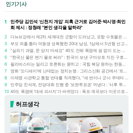
인기기사
1
민주당 김민석 '신천지 개입' 의혹 근거로 김어준·박시영·최민
희 제시 : 정청래 "본인 생각을 말하라"
2
다뉴브강에서 제2차 세계대전 군함이 드러났고, 포항 수돗물은 갑자기 짜졌다 : 폭염·가뭄이 만든 낯선 풍경
3
부모 외출 틈타 여동생 성폭행한 20대 남성, 1심에서 5년형 선고 : 친족 간 '암수범죄'의 심각성
4
"실외기 과열, 문 닫지 마세요" 40도 안팎 폭염에 쉼 없이 도는 에어컨 : 화재 위험 경고등!
5
"한국산 물은 변기 물로 써라" : 한국이 보낸 구마모토 지진 구호품에 한 일본인의 '어처구니 없는' 반응
6
필리버스터는 밀리고 토론회는 묻히고 : 국힘 복당 원하는 한동훈, '검사 정치'의 한계만 드러내나
7
영화 '오디세이'에 난데없는 정치논쟁 : 그리스신화 공간에서 '트럼프 전쟁의 참혹함'이 보인다
8
이재명 사관학교 통합 반대를 직격했다, "세 번이나 군사 쿠데타 했는데 압도적 지위"
9
민주당 친석계, 전당대회 진행 중 '보완투표권' 꺼냈다 : '사후 투표 허용' 무리수에 정청래 "투표 쿠데타"
10
40도 폭염에 '대세 피서지'가 바뀌었다 : 폭포·계곡보다 이곳으로 더 몰린다
허프생각