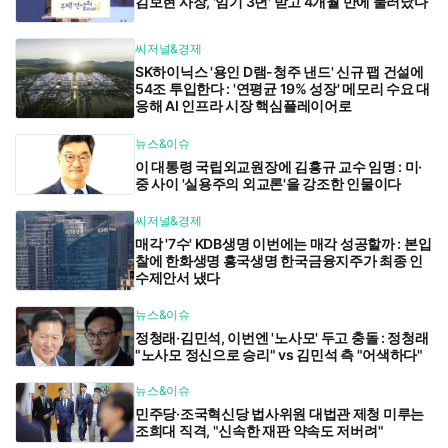
김보현 사장, '임기 3년' 받고 4개월 만에 물러났다
씨저널&경제
SK하이닉스 '용인 D램-청주 낸드' 신규 팹 건설에
54조 투입한다 : '연평균 19% 성장' 메모리 수요 대
응해 AI 인프라 시장 핵심플레이어로
뉴스&이슈
이 대통령 국립외교원장에 김흥규 교수 임명 : 미·
중 사이 '실용주의 외교론'을 강조한 인물이다
씨저널&경제
매각 '7수' KDB생명 이번에는 매각 성공할까 : 본입
찰에 한화생명 흥국생명 한국금융지주가 최종 인
수제안서 냈다
뉴스&이슈
정청래·김민석, 이번엔 '노사모' 두고 충돌 : 정청래
"노사모 정신으로 승리" vs 김민석 측 "어색하다"
뉴스&이슈
민주당·조국혁신당 법사위원 대법관 제청 미루는
조희대 직격, "신속한 재판 약속도 저버려"