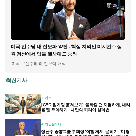
미국 민주당 내 진보파 약진 : 핵심 지역인 미시간주 상
원 경선에서 압둘 엘사예드 승리
'미국 우선주의'의 진보적 해석
최신기사
보이스
[CEO 일기장 훔쳐보기] 올라갈 땐 치열하게, 내려
올 땐 우아하게 : 나만의 커리어 설계법
씨저널&경제
정원주 중흥그룹 부회장 '직할 체제' 굳히기 : '매형'