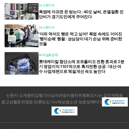
뉴스&이슈
폭염에 아프면 돈 받는다 : 40도 날씨, 온열질환 진
단비가 경기도민에게 주어진다
뉴스&이슈
'더위 먹어도 빵은 먹고 싶어!' 폭염 속에도 이어진
‘빵지순례’ 행렬 : 성심당이 대기 손님 위해 준비한
것들
씨저널&경제
롯데케미칼 첨단소재 포트폴리오 전환 효과로 2분
기 영업이익 1101억으로 흑자전환 성공 : 대산·여
수 사업재편으로 체질개선 속도 높인다
신문사 소개
윤리강령
기사심의규정
이용자위원회
오시는 길
인재채용
광고상품문의
정정·반론보도
기사제보
청소년 보호정책
RSS