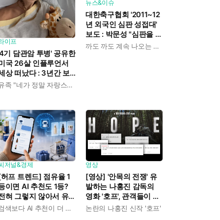
뉴스&이슈
대한축구협회 '2011~12
년 외국인 심판 성접대'
보도 : 박문성 "심판을 돈
라이프
으로 산 거냐, 천박하고
까도 까도 계속 나오는 축협
'4기 담관암 투병' 공유한
후지다"
미국 26살 인플루언서
세상 떠났다 : 3년간 보
여준 희망과 용기
유족 "네가 정말 자랑스럽다"
씨저널&경제
영상
[허프 트렌드] 점유율 1
[영상] '안목의 전쟁' 유
등이면 AI 추천도 1등?
발하는 나홍진 감독의
전혀 그렇지 않아서 유
영화 '호프', 관객들이 논
통업계가 '생성형 엔진
쟁하는 이유 뭘까?
검색보다 AI 추천이 더 중요해졌다
논란의 나홍진 신작 '호프'
최적화'에 매달리고 있다