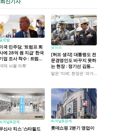
최신기사
글로벌
미국 민주당, '트럼프 회
보이스
사에 28억 원 지급' 한국
[허프 생각] 대통령도 전
기업 조사 착수 : 트럼프
문경영인도 바꾸지 못하
덕분에 이득 챙기려 했
'국제 뇌물 의혹'
는 현장 : 정기선 김동관,
나
40대 두 젊은 오너의 '결
말은 '미래', 현장은 '과거형 안전사고'
단'만 남았다
씨저널&경제
씨저널&경제
롯데쇼핑 2분기 영업이
무신사 킥스 '스타필드