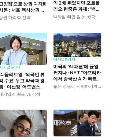
익 2배 뛰었지만 포트폴
고양점'으로 상권 다각화
리오 편중은 과제 : '백화
시동 : 서울 핵심상권 벗
점 홀로 벌어 전사 먹여
어나 복합쇼핑몰 첫 진
백화점 빼면 힘 못 썼다
상권 다각화 전략
살렸다'
출
씨저널&경제
미국의 'AI 패권'에 균열
씨저널&경제
커지나 : NYT "아프리카
CJ올리브영, '외국인 뷰
에서 중국산 AI가 빠르게
티 수요' 두고 약국과 경
확산하고 있다"
좋은 성능에 저렴하기까지
쟁 : 이선정 '어드밴스드
더마'로 주도권 이어간다
대기업의 횡포 vs 상생