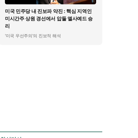
미국 민주당 내 진보파 약진 : 핵심 지역인
미시간주 상원 경선에서 압둘 엘사예드 승
리
'미국 우선주의'의 진보적 해석