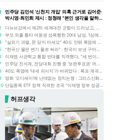
1
민주당 김민석 '신천지 개입' 의혹 근거로 김어준·
박시영·최민희 제시 : 정청래 "본인 생각을 말하
라"
2
다뉴브강에서 제2차 세계대전 군함이 드러났고, 포항 수돗물은 갑자기 짜졌다 : 폭염·가뭄이 만든 낯선 풍경
3
부모 외출 틈타 여동생 성폭행한 20대 남성, 1심에서 5년형 선고 : 친족 간 '암수범죄'의 심각성
4
"실외기 과열, 문 닫지 마세요" 40도 안팎 폭염에 쉼 없이 도는 에어컨 : 화재 위험 경고등!
5
"한국산 물은 변기 물로 써라" : 한국이 보낸 구마모토 지진 구호품에 한 일본인의 '어처구니 없는' 반응
6
이재명 사관학교 통합 반대를 직격했다, "세 번이나 군사 쿠데타 했는데 압도적 지위"
7
민주당 친석계, 전당대회 진행 중 '보완투표권' 꺼냈다 : '사후 투표 허용' 무리수에 정청래 "투표 쿠데타"
8
40도 폭염에 '대세 피서지'가 바뀌었다 : 폭포·계곡보다 이곳으로 더 몰린다
9
영화 '오디세이'에 난데없는 정치논쟁 : 그리스신화 공간에서 '트럼프 전쟁의 참혹함'이 보인다
10
단일종목 ETF 정책 직격한 조국 "이재명 정부 성공 위해" : 친명 충성파는 조국을 '반명'이라 할까
허프생각