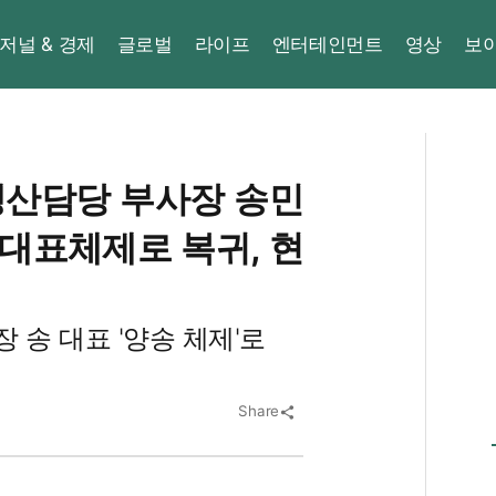
저널 & 경제
글로벌
라이프
엔터테인먼트
영상
보
생산담당 부사장 송민
자대표체제로 복귀, 현
 송 대표 '양송 체제'로
Share
share