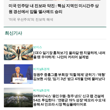
미국 민주당 내 진보파 약진 : 핵심 지역인 미시간주 상
원 경선에서 압둘 엘사예드 승리
'미국 우선주의'의 진보적 해석
최신기사
보이스
[CEO 일기장 훔쳐보기] 올라갈 땐 치열하게, 내려
올 땐 우아하게 : 나만의 커리어 설계법
씨저널&경제
정원주 중흥그룹 부회장 '직할 체제' 굳히기 : '매형'
김보현 사장, '임기 3년' 받고 4개월 만에 물러났다
씨저널&경제
SK하이닉스 '용인 D램-청주 낸드' 신규 팹 건설에
54조 투입한다 : '연평균 19% 성장' 메모리 수요 대
응해 AI 인프라 시장 핵심플레이어로