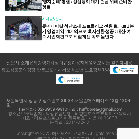
‘빵지순례’ 행렬 : 성심당이 대기 손님 위해 준비한
것들
씨저널&경제
롯데케미칼 첨단소재 포트폴리오 전환 효과로 2분
기 영업이익 1101억으로 흑자전환 성공 : 대산·여
수 사업재편으로 체질개선 속도 높인다
신문사 소개
윤리강령
기사심의규정
이용자위원회
오시는 길
인재채용
광고상품문의
정정·반론보도
기사제보
청소년 보호정책
RSS
서울특별시 성동구 성수일로 39-34 서울숲더스페이스 12층 1204
호
대표전화 : 02-6959-9810
메일 : huffkorea@gmail.com
청소년보호책임자 : 박상유
법인명 : 허핑턴포스트코리아 주식회사
제호 : 허프포스트코리아
등록번호 : 서울 아 03003
등록일 : 2014-02-10
Copyright © 2025 허프포스트코리아. All rights reserved.
발행·편집인 : 강석운
편집국장 : 이지형