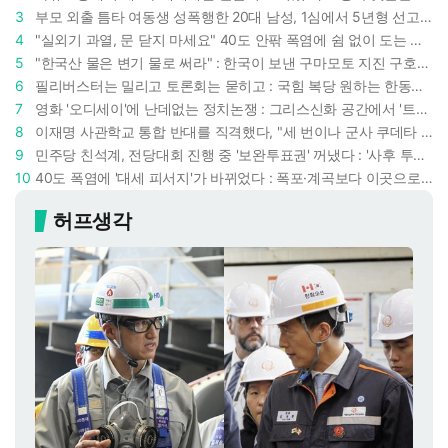
3
부모 외출 틈타 여동생 성폭행한 20대 남성, 1심에서 5년형 선고 : 친족 간 '암수범죄'의 심각성
4
"실외기 과열, 문 닫지 마세요" 40도 안팎 폭염에 쉼 없이 도는 에어컨 : 화재 위험 경고등!
5
"한국산 물은 변기 물로 써라" : 한국이 보낸 구마모토 지진 구호품에 한 일본인의 '어처구니 없는' 반응
6
필리버스터는 밀리고 토론회는 묻히고 : 국힘 복당 원하는 한동훈, '검사 정치'의 한계만 드러내나
7
영화 '오디세이'에 난데없는 정치논쟁 : 그리스신화 공간에서 '트럼프 전쟁의 참혹함'이 보인다
8
이재명 사관학교 통합 반대를 직격했다, "세 번이나 군사 쿠데타 했는데 압도적 지위"
9
민주당 친석계, 전당대회 진행 중 '보완투표권' 꺼냈다 : '사후 투표 허용' 무리수에 정청래 "투표 쿠데타"
10
40도 폭염에 '대세 피서지'가 바뀌었다 : 폭포·계곡보다 이곳으로 더 몰린다
허프생각