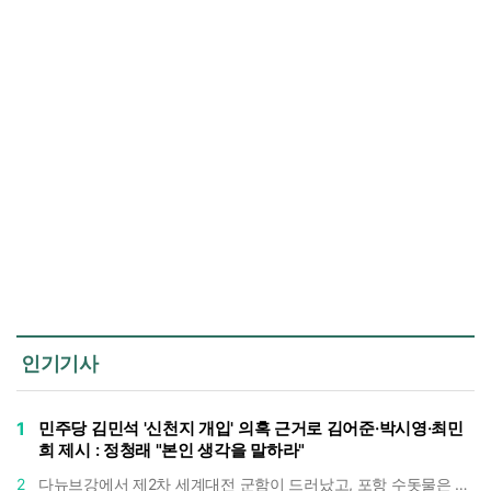
인기기사
1
민주당 김민석 '신천지 개입' 의혹 근거로 김어준·박시영·최민
희 제시 : 정청래 "본인 생각을 말하라"
2
다뉴브강에서 제2차 세계대전 군함이 드러났고, 포항 수돗물은 갑자기 짜졌다 : 폭염·가뭄이 만든 낯선 풍경