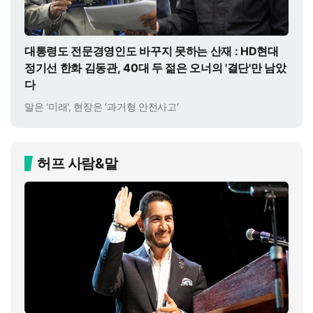
대통령도 전문경영인도 바꾸지 못하는 산재 : HD현대
정기선 한화 김동관, 40대 두 젊은 오너의 '결단'만 남았
다
말은 '미래', 현장은 '과거형 안전사고'
허프 사람&말