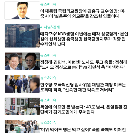
뉴스&이슈
이 대통령 국립외교원장에 김흥규 교수 임명 : 미·
중 사이 '실용주의 외교론'을 강조한 인물이다
씨저널&경제
매각 '7수' KDB생명 이번에는 매각 성공할까 : 본입
찰에 한화생명 흥국생명 한국금융지주가 최종 인
수제안서 냈다
뉴스&이슈
정청래·김민석, 이번엔 '노사모' 두고 충돌 : 정청래
"노사모 정신으로 승리" vs 김민석 측 "어색하다"
뉴스&이슈
민주당·조국혁신당 법사위원 대법관 제청 미루는
조희대 직격, "신속한 재판 약속도 저버려"
뉴스&이슈
폭염에 아프면 돈 받는다 : 40도 날씨, 온열질환 진
단비가 경기도민에게 주어진다
뉴스&이슈
'더위 먹어도 빵은 먹고 싶어!' 폭염 속에도 이어진