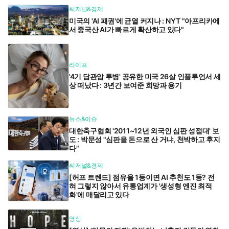
씨저널&경제
미국의 'AI 패권'에 균열 커지나 : NYT "아프리카에
서 중국산 AI가 빠르게 확산하고 있다"
라이프
'4기 담관암 투병' 공유한 미국 26살 인플루언서 세
상 떠났다 : 3년간 보여준 희망과 용기
뉴스&이슈
대한축구협회 '2011~12년 외국인 심판 성접대' 보
도 : 박문성 "심판을 돈으로 산 거냐, 천박하고 후지
다"
씨저널&경제
[허프 트렌드] 점유율 1등이면 AI 추천도 1등? 전
혀 그렇지 않아서 유통업계가 '생성형 엔진 최적
화'에 매달리고 있다
영상