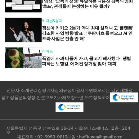
[영상] '안목의 전쟁' 유발하는 나홍진 감독의 영화
'호프', 관객들이 논쟁하는 이유 뭘까?
씨저널&경제
정신아 카카오 2분기 역대 최대 실적 내고 '플랫폼'
강조한 사업 방향 발표 : "쿠팡이츠 들여오고 AI 인
프라 사업은 진출 안 해"
라이프
폭염에 사과 타들어 가고, 물고기 폐사했다 : 땡볕
피하는 보행길, 에어컨 정거장 찾아 '대피'
신문사 소개
윤리강령
기사심의규정
이용자위원회
오시는 길
인재채용
광고상품문의
정정·반론보도
기사제보
청소년 보호정책
RSS
서울특별시 성동구 성수일로 39-34 서울숲더스페이스 12층 1204
호
대표전화 : 02-6959-9810
메일 : huffkorea@gmail.com