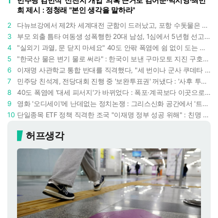
1
민주당 김민석 '신천지 개입' 의혹 근거로 김어준·박시영·최민
희 제시 : 정청래 "본인 생각을 말하라"
2
다뉴브강에서 제2차 세계대전 군함이 드러났고, 포항 수돗물은 갑자기 짜졌다 : 폭염·가뭄이 만든 낯선 풍경
3
부모 외출 틈타 여동생 성폭행한 20대 남성, 1심에서 5년형 선고 : 친족 간 '암수범죄'의 심각성
4
"실외기 과열, 문 닫지 마세요" 40도 안팎 폭염에 쉼 없이 도는 에어컨 : 화재 위험 경고등!
5
"한국산 물은 변기 물로 써라" : 한국이 보낸 구마모토 지진 구호품에 한 일본인의 '어처구니 없는' 반응
6
이재명 사관학교 통합 반대를 직격했다, "세 번이나 군사 쿠데타 했는데 압도적 지위"
7
민주당 친석계, 전당대회 진행 중 '보완투표권' 꺼냈다 : '사후 투표 허용' 무리수에 정청래 "투표 쿠데타"
8
40도 폭염에 '대세 피서지'가 바뀌었다 : 폭포·계곡보다 이곳으로 더 몰린다
9
영화 '오디세이'에 난데없는 정치논쟁 : 그리스신화 공간에서 '트럼프 전쟁의 참혹함'이 보인다
10
단일종목 ETF 정책 직격한 조국 "이재명 정부 성공 위해" : 친명 충성파는 조국을 '반명'이라 할까
허프생각