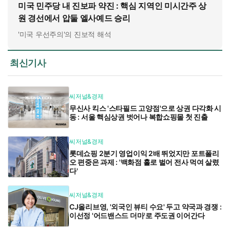
미국 민주당 내 진보파 약진 : 핵심 지역인 미시간주 상
원 경선에서 압둘 엘사예드 승리
'미국 우선주의'의 진보적 해석
최신기사
씨저널&경제
무신사 킥스 '스타필드 고양점'으로 상권 다각화 시
동 : 서울 핵심상권 벗어나 복합쇼핑몰 첫 진출
씨저널&경제
롯데쇼핑 2분기 영업이익 2배 뛰었지만 포트폴리
오 편중은 과제 : '백화점 홀로 벌어 전사 먹여 살렸
다'
씨저널&경제
CJ올리브영, '외국인 뷰티 수요' 두고 약국과 경쟁 :
이선정 '어드밴스드 더마'로 주도권 이어간다