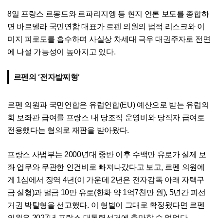
8일 프랑스 르몽드와 르파리지엥 등 현지 언론 보도를 종합하
면 바르델라 국민연합 대표가 르펜 의원의 법적 리스크와 이
미지 피로도를 흡수하며 사실상 차세대 극우 대권주자로 전면
에 나설 가능성이 높아지고 있다.
르펜의 ‘전자발찌형’
르펜 의원과 국민연합은 유럽연합(EU) 예산으로 받는 유럽의
회 보좌관 급여를 프랑스 내 당조직 운영비와 당직자 급여로
전용했다는 혐의로 재판을 받아왔다.
프랑스 사법부는 2000년대 중반 이후 수백만 유로가 실제 보
좌 업무와 무관한 인건비로 빠져나갔다고 보고, 르펜 의원에
게 1심에서 징역 4년(이 가운데 2년은 전자감독 아래 자택구
금 실형)과 벌금 10만 유로(한화 약 1억7천만 원), 5년간 피선
거권 박탈형을 선고했다. 이 형벌이 그대로 확정됐다면 르펜
의원은 2027년 프랑스 대통령선거에 출마할 수 없었다.