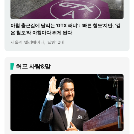
아침 출근길에 달리는 'GTX 러너' : '빠른 철도'지만, '깊
은 철도'라 아침마다 뛰게 된다
서울역 엘리베이터, '달랑' 2대
허프 사람&말