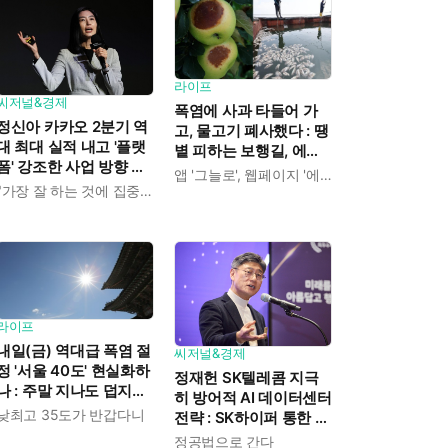
라이프
씨저널&경제
폭염에 사과 타들어 가
정신아 카카오 2분기 역
고, 물고기 폐사했다 : 땡
대 최대 실적 내고 '플랫
볕 피하는 보행길, 에어
폼' 강조한 사업 방향 발
컨 정거장 찾아 '대피'
앱 '그늘로', 웹페이지 '에어컨 정거장'
표 : "쿠팡이츠 들여오고
"가장 잘 하는 것에 집중하겠다"
AI 인프라 사업은 진출
안 해"
라이프
내일(금) 역대급 폭염 절
씨저널&경제
정 '서울 40도' 현실화하
정재헌 SK텔레콤 지극
나 : 주말 지나도 덥지만
히 방어적 AI 데이터센터
'최고 35도'로 수그러든
낮최고 35도가 반갑다니
전략 : SK하이퍼 통한 리
다
스크 분산에 "가져갈 수
정공법으로 간다