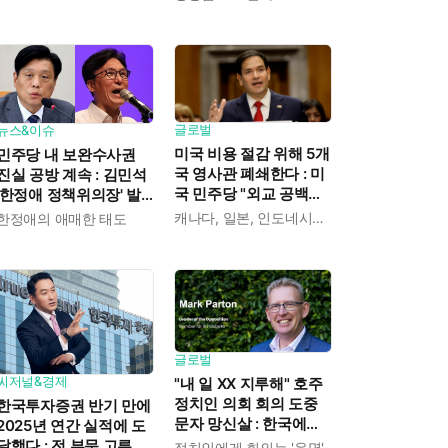
익도 제한" 분석도
글로벌
뉴스&이슈
미국 비용 절감 위해 5개
민주당 내 보완수사권
국 영사관 폐쇄한다 : 미
진실 공방 계속 : 김민석
국 민주당 "외교 공백에
'한정애 정책위의장' 발
중국이 파고들 수 있다"
언 근거로 내세우자 사
캐나다, 일본, 인도네시아, 카메룬, 그레나다
한정애의 애매한 태도
우려
무총장 지낸 조승래 반
박
글로벌
씨저널&경제
"내 일 XX 지루해" 호주
정치인 의회 회의 도중
한국투자증권 반기 만에
문자 망신살 : 한국에도
2025년 연간 실적에 도
이런 '사고' 많았지
달했다 : 전 부문 고른 성
정치인에게 회의는 '운명'