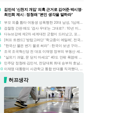
1
김민석 '신천지 개입' 의혹 근거로 김어준·박시영·
최민희 제시 : 정청래 "본인 생각을 말하라"
2
부모 외출 틈타 여동생 성폭행한 20대 남성, 1심에서 5년형 선고 : 친족 간 '암수범죄'의 심각성
3
검찰청 간판 떼도 '검사 우대'는 그대로? : 10년 미만 검사는 중수청 4급 수사관으로 직행한다
4
다뉴브강에 제2차 세계대전 군함이 드러났고, 포항 수돗물은 갑자기 짜졌다 : 폭염·가뭄이 만든 낯선 풍경
5
[허프 트렌드] '방탑고려단' '학교종이 에밀레', 전국 275팀 몰린 2026년 국립중앙박물관 분장대회 : 숨은 실력자들 나온다
6
"한국산 물은 변기 물로 써라" : 한국이 보낸 구마모토 지진 구호품에 한 일본인이 보인 반응
7
조국 조국혁신당 전 대표 이재명 정부의 부동산 세제개편안 비판했다 : '공공주택 대전환' 촉구
8
"실외기 과열, 문 닫지 마세요" 40도 안팎 폭염에 쉼 없이 도는 에어컨 : 화재 위험 경고등!
9
민주당 정청래·김민석, 전당대회 최대 승부처 호남 표심잡기 총력 : 격차 10%p 안이냐, 밖이냐
10
이재명 대통령이 사관학교 통합 반대를 직격했다, "세 번이나 군사 쿠데타 했는데 압도적 지위"
허프생각