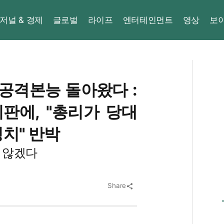
저널 & 경제
글로벌
라이프
엔터테인먼트
영상
보
 공격본능 돌아왔다 :
판에, "총리가 당대
치" 반박
 않겠다
Share
share