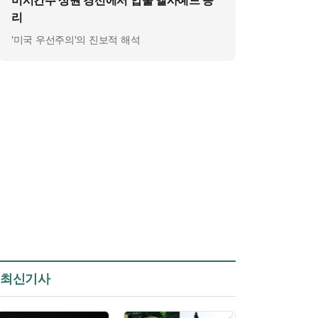
미시간주 상원 경선에서 압둘 엘사예드 승
리
'미국 우선주의'의 진보적 해석
최신기사