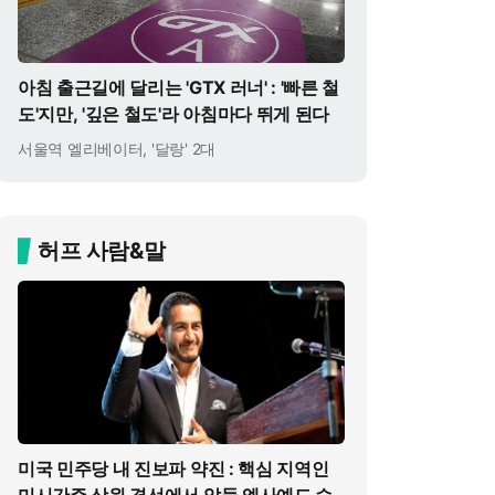
아침 출근길에 달리는 'GTX 러너' : '빠른 철
도'지만, '깊은 철도'라 아침마다 뛰게 된다
서울역 엘리베이터, '달랑' 2대
허프 사람&말
미국 민주당 내 진보파 약진 : 핵심 지역인