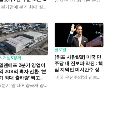
장으로 상반기 영업이익
1분기만에 분기 최대 실적 경신
전년보다 89.1% 증가
글로벌
[허프 사람&말] 미국 민
씨저널&경제
주당 내 진보파 약진 : 핵
엘앤에프 2분기 영업이
심 지역인 미시간주 상
익 208억 흑자 전환, '분
원 경선에서 압둘 엘사
'미국 우선주의'의 진보적 해석
기 최대 출하량' 찍고
예드 승리
LFP 양극재 북미 공급
3분기 말 LFP 양극재 양산 돌입
본격화한다