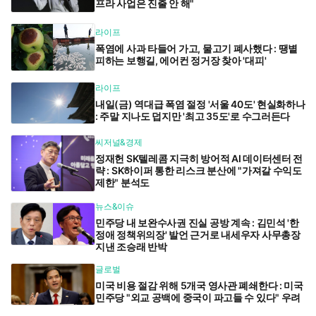
프라 사업은 진출 안 해"
라이프
폭염에 사과 타들어 가고, 물고기 폐사했다 : 땡볕
피하는 보행길, 에어컨 정거장 찾아 '대피'
라이프
내일(금) 역대급 폭염 절정 '서울 40도' 현실화하나
: 주말 지나도 덥지만 '최고 35도'로 수그러든다
씨저널&경제
정재헌 SK텔레콤 지극히 방어적 AI 데이터센터 전
략 : SK하이퍼 통한 리스크 분산에 "가져갈 수익도
제한" 분석도
뉴스&이슈
민주당 내 보완수사권 진실 공방 계속 : 김민석 '한
정애 정책위의장' 발언 근거로 내세우자 사무총장
지낸 조승래 반박
글로벌
미국 비용 절감 위해 5개국 영사관 폐쇄한다 : 미국
민주당 "외교 공백에 중국이 파고들 수 있다" 우려