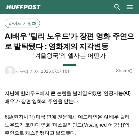
라이프
영화
AI배우 '틸리 노우드'가 장편 영화 주연으
로 발탁됐다 : 영화계의 지각변동
'겨울왕국'의 엘사는 어떤가
Share
서규식 기자
2026.07.07 11:11
share
지난해 할리우드에서 큰 논란을 불러일으켰던 '인공지능(AI)
배우'가 장편 영화의 주연을 맡는다.
6일(현지시각) 미국 연예 전문매체 데드라인은 AI 배우 틸리
노우드가 코미디 영화 '미스얼라인드(Misaligned·어긋남)'​의
주연으로 캐스팅됐다고 보도했다.