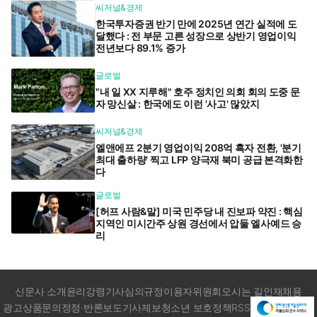
씨저널&경제
한국투자증권 반기 만에 2025년 연간 실적에 도
달했다 : 전 부문 고른 성장으로 상반기 영업이익
전년보다 89.1% 증가
글로벌
"내 일 XX 지루해" 호주 정치인 의회 회의 도중 문
자 망신살 : 한국에도 이런 '사고' 많았지
씨저널&경제
엘앤에프 2분기 영업이익 208억 흑자 전환, '분기
최대 출하량' 찍고 LFP 양극재 북미 공급 본격화한
다
글로벌
[허프 사람&말] 미국 민주당 내 진보파 약진 : 핵심
지역인 미시간주 상원 경선에서 압둘 엘사예드 승
리
신문사 소개
윤리강령
기사심의규정
이용자위원회
오시는 길
인재채용
광고상품문의
정정·반론보도
기사제보
청소년 보호정책
RSS