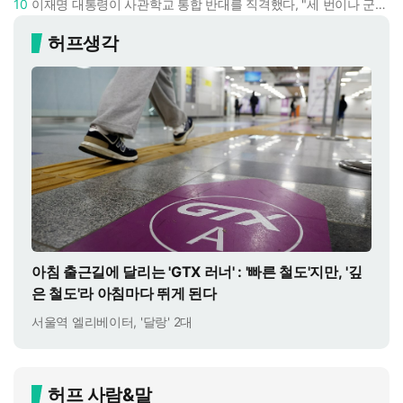
10
이재명 대통령이 사관학교 통합 반대를 직격했다, "세 번이나 군사 쿠데타 했는데 압도적 지위"
허프생각
아침 출근길에 달리는 'GTX 러너' : '빠른 철도'지만, '깊
은 철도'라 아침마다 뛰게 된다
서울역 엘리베이터, '달랑' 2대
허프 사람&말