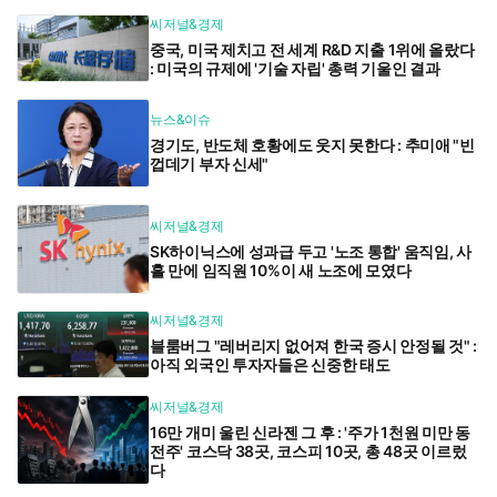
씨저널&경제
중국, 미국 제치고 전 세계 R&D 지출 1위에 올랐다
: 미국의 규제에 '기술 자립' 총력 기울인 결과
뉴스&이슈
경기도, 반도체 호황에도 웃지 못한다 : 추미애 "빈
껍데기 부자 신세"
씨저널&경제
SK하이닉스에 성과급 두고 '노조 통합' 움직임, 사
흘 만에 임직원 10%이 새 노조에 모였다
씨저널&경제
블룸버그 "레버리지 없어져 한국 증시 안정될 것" :
아직 외국인 투자자들은 신중한 태도
씨저널&경제
16만 개미 울린 신라젠 그 후 : '주가 1천원 미만 동
전주' 코스닥 38곳, 코스피 10곳, 총 48곳 이르렀
다