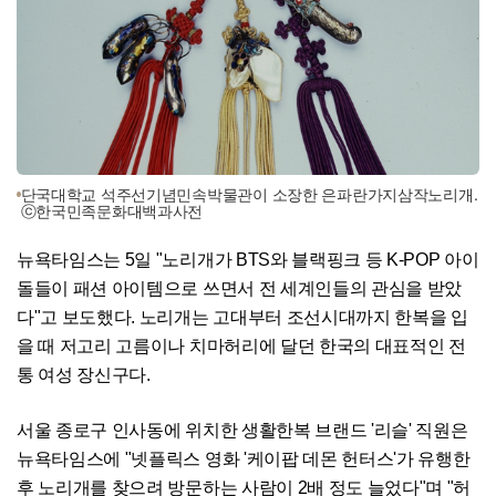
단국대학교 석주선기념민속박물관이 소장한 은파란가지삼작노리개.
ⓒ한국민족문화대백과사전
뉴욕타임스는 5일 "노리개가 BTS와 블랙핑크 등 K-POP 아이
돌들이 패션 아이템으로 쓰면서 전 세계인들의 관심을 받았
다"고 보도했다. 노리개는 고대부터 조선시대까지 한복을 입
을 때 저고리 고름이나 치마허리에 달던 한국의 대표적인 전
통 여성 장신구다.
서울 종로구 인사동에 위치한 생활한복 브랜드 '리슬' 직원은
뉴욕타임스에 "넷플릭스 영화 '케이팝 데몬 헌터스'가 유행한
후 노리개를 찾으려 방문하는 사람이 2배 정도 늘었다"며 "허