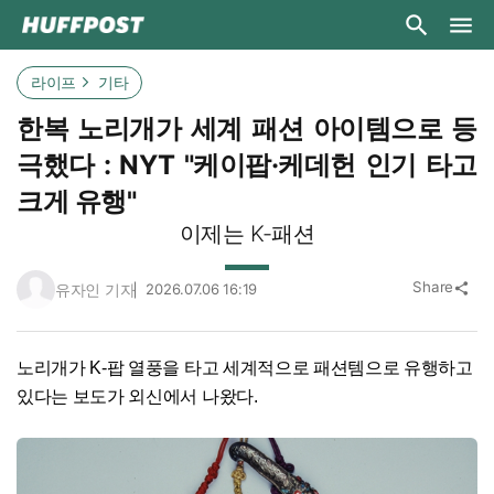
라이프
기타
한복 노리개가 세계 패션 아이템으로 등
극했다 : NYT "케이팝·케데헌 인기 타고
크게 유행"
이제는 K-패션
Share
유자인 기자
2026.07.06 16:19
share
노리개가 K-팝 열풍을 타고 세계적으로 패션템으로 유행하고
있다는 보도가 외신에서 나왔다.