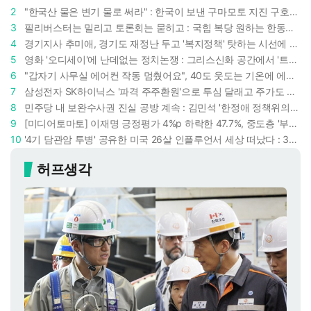
2
"한국산 물은 변기 물로 써라" : 한국이 보낸 구마모토 지진 구호품에 한 일본인의 '어처구니 없는' 반응
3
필리버스터는 밀리고 토론회는 묻히고 : 국힘 복당 원하는 한동훈, '검사 정치'의 한계만 드러내나
4
경기지사 추미애, 경기도 재정난 두고 '복지정책' 탓하는 시선에 정면 반박 : "고령자와 아이 인구 급증"
5
영화 '오디세이'에 난데없는 정치논쟁 : 그리스신화 공간에서 '트럼프 전쟁의 참혹함'이 보인다
6
"갑자기 사무실 에어컨 작동 멈췄어요", 40도 웃도는 기온에 에어컨도 숨이 찬다
7
삼성전자 SK하이닉스 '파격 주주환원'으로 투심 달래고 주가도 받칠까, 100조 넘는 추가 배당 재원에 쏠리는 눈
8
민주당 내 보완수사권 진실 공방 계속 : 김민석 '한정애 정책위의장' 발언 근거로 내세우자 사무총장 지낸 조승래 반박
9
[미디어토마토] 이재명 긍정평가 4%p 하락한 47.7%, 중도층 '부정 49.7% vs 긍정 42.9%'
10
'4기 담관암 투병' 공유한 미국 26살 인플루언서 세상 떠났다 : 3년간 보여준 희망과 용기
허프생각