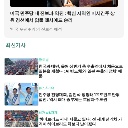
미국 민주당 내 진보파 약진 : 핵심 지역인 미시간주 상
원 경선에서 압둘 엘사예드 승리
'미국 우선주의'의 진보적 해석
최신기사
글로벌
한국과 대만, 올해 상반기 총 수출액에서 처음으로
일본을 제쳤다 : AI 반도체와 '일본 수출의 정체' 때
문
뉴스&이슈
민주당 전당대회, 김민석·정청래 1%포인트 안팎
접전 : 역시 최대 승부처는 호남과 수도권
씨저널&경제
'하이브리드 시대' 저물고 있나 : 전 세계 전기차 가
격이 하이브리드 차보다 낮아졌다