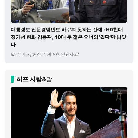
대통령도 전문경영인도 바꾸지 못하는 산재 : HD현대
정기선 한화 김동관, 40대 두 젊은 오너의 '결단'만 남았
다
말은 '미래', 현장은 '과거형 안전사고'
허프 사람&말