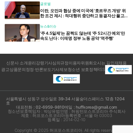
글로벌
이란, 오만과 협상 중에 미국에 '호르무즈 개방' 위
한 조건 제시 : 적대행위 중단하고 동결자산 풀고...
뉴스&이슈
'주 4.5일제'는 꿈쩍도 않는데 '주 52시간 예외'만
속도 난다 : 이재명 정부 노동 공약 '역주행'
신문사 소개
윤리강령
기사심의규정
이용자위원회
오시는 길
인재채용
광고상품문의
정정·반론보도
기사제보
청소년 보호정책
RSS
서울특별시 성동구 성수일로 39-34 서울숲더스페이스 12층 1204
호
대표전화 : 02-6959-9810
메일 : huffkorea@gmail.com
청소년보호책임자 : 박상유
법인명 : 허핑턴포스트코리아 주식회사
제호 : 허프포스트코리아
등록번호 : 서울 아 03003
등록일 : 2014-02-10
Copyright © 2025 허프포스트코리아. All rights reserved.