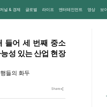
저널 & 경제
글로벌
라이프
엔터테인먼트
영상
보
 들어 세 번째 중소
가능성 있는 산업 현장
은행들의 화두
Share
share