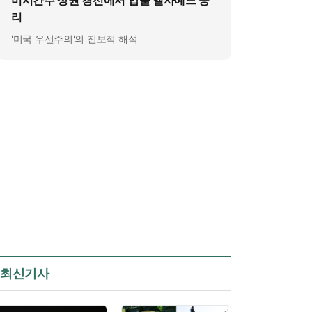
미시간주 상원 경선에서 압둘 엘사예드 승
리
'미국 우선주의'의 진보적 해석
최신기사