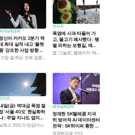
라이프
씨저널&경제
폭염에 사과 타들어 가
정신아 카카오 2분기 역
고, 물고기 폐사했다 : 땡
대 최대 실적 내고 '플랫
볕 피하는 보행길, 에어
폼' 강조한 사업 방향 발
컨 정거장 찾아 '대피'
앱 '그늘로', 웹페이지 '에어컨 정거장'
표 : "쿠팡이츠 들여오고
"가장 잘 하는 것에 집중하겠다"
AI 인프라 사업은 진출
안 해"
라이프
내일(금) 역대급 폭염 절
씨저널&경제
정 '서울 40도' 현실화하
정재헌 SK텔레콤 지극
나 : 주말 지나도 덥지만
히 방어적 AI 데이터센터
'최고 35도'로 수그러든
낮최고 35도가 반갑다니
전략 : SK하이퍼 통한 리
다
스크 분산에 "가져갈 수
정공법으로 간다