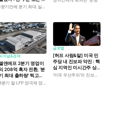
장으로 상반기 영업이익
1분기만에 분기 최대 실적 경신
전년보다 89.1% 증가
글로벌
[허프 사람&말] 미국 민
씨저널&경제
주당 내 진보파 약진 : 핵
엘앤에프 2분기 영업이
심 지역인 미시간주 상
익 208억 흑자 전환, '분
원 경선에서 압둘 엘사
'미국 우선주의'의 진보적 해석
기 최대 출하량' 찍고
예드 승리
LFP 양극재 북미 공급
3분기 말 LFP 양극재 양산 돌입
본격화한다