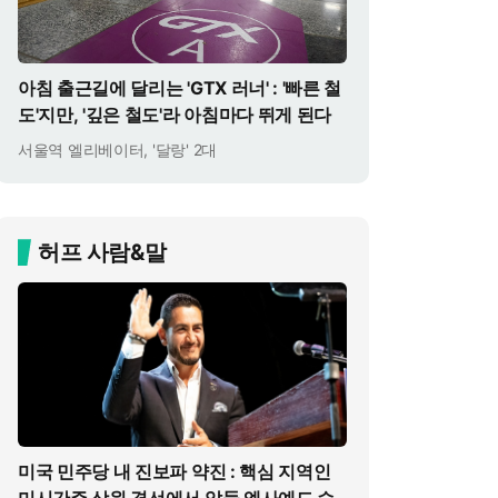
아침 출근길에 달리는 'GTX 러너' : '빠른 철
도'지만, '깊은 철도'라 아침마다 뛰게 된다
서울역 엘리베이터, '달랑' 2대
허프 사람&말
미국 민주당 내 진보파 약진 : 핵심 지역인