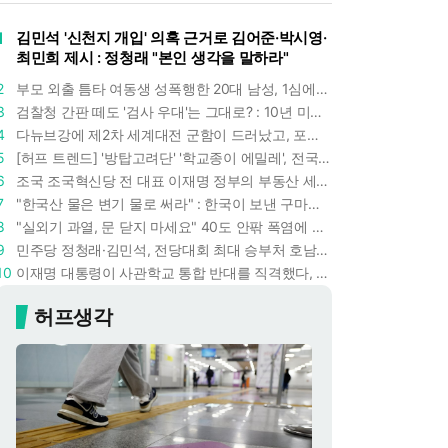
1
김민석 '신천지 개입' 의혹 근거로 김어준·박시영·
최민희 제시 : 정청래 "본인 생각을 말하라"
2
부모 외출 틈타 여동생 성폭행한 20대 남성, 1심에서 5년형 선고 : 친족 간 '암수범죄'의 심각성
3
검찰청 간판 떼도 '검사 우대'는 그대로? : 10년 미만 검사는 중수청 4급 수사관으로 직행한다
4
다뉴브강에 제2차 세계대전 군함이 드러났고, 포항 수돗물은 갑자기 짜졌다 : 폭염·가뭄이 만든 낯선 풍경
5
[허프 트렌드] '방탑고려단' '학교종이 에밀레', 전국 275팀 몰린 2026년 국립중앙박물관 분장대회 : 숨은 실력자들 나온다
6
조국 조국혁신당 전 대표 이재명 정부의 부동산 세제개편안 비판했다 : '공공주택 대전환' 촉구
7
"한국산 물은 변기 물로 써라" : 한국이 보낸 구마모토 지진 구호품에 한 일본인이 보인 반응
8
"실외기 과열, 문 닫지 마세요" 40도 안팎 폭염에 쉼 없이 도는 에어컨 : 화재 위험 경고등!
9
민주당 정청래·김민석, 전당대회 최대 승부처 호남 표심잡기 총력 : 격차 10%p 안이냐, 밖이냐
10
이재명 대통령이 사관학교 통합 반대를 직격했다, "세 번이나 군사 쿠데타 했는데 압도적 지위"
허프생각