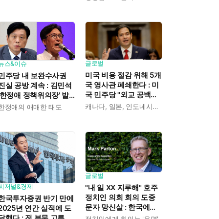
익도 제한" 분석도
글로벌
뉴스&이슈
미국 비용 절감 위해 5개
민주당 내 보완수사권
국 영사관 폐쇄한다 : 미
진실 공방 계속 : 김민석
국 민주당 "외교 공백에
'한정애 정책위의장' 발
중국이 파고들 수 있다"
언 근거로 내세우자 사
캐나다, 일본, 인도네시아, 카메룬, 그레나다
한정애의 애매한 태도
우려
무총장 지낸 조승래 반
박
글로벌
씨저널&경제
"내 일 XX 지루해" 호주
정치인 의회 회의 도중
한국투자증권 반기 만에
문자 망신살 : 한국에도
2025년 연간 실적에 도
이런 '사고' 많았지
달했다 : 전 부문 고른 성
정치인에게 회의는 '운명'