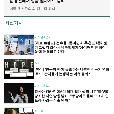
원 경선에서 압둘 엘사예드 승리
'미국 우선주의'의 진보적 해석
최신기사
씨저널&경제
[허프 트렌드] 점유율 1등이면 AI 추천도 1등? 전
혀 그렇지 않아서 유통업계가 '생성형 엔진 최적
화'에 매달리고 있다
영상
[영상] '안목의 전쟁' 유발하는 나홍진 감독의 영화
'호프', 관객들이 논쟁하는 이유 뭘까?
씨저널&경제
정신아 카카오 2분기 역대 최대 실적 내고 '플랫폼'
강조한 사업 방향 발표 : "쿠팡이츠 들여오고 AI 인
프라 사업은 진출 안 해"
라이프