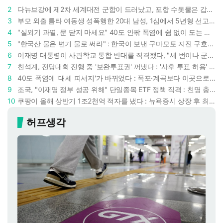
2
다뉴브강에 제2차 세계대전 군함이 드러났고, 포항 수돗물은 갑자기 짜졌다 : 폭염·가뭄이 만든 낯선 풍경
3
부모 외출 틈타 여동생 성폭행한 20대 남성, 1심에서 5년형 선고 : 친족 간 '암수범죄'의 심각성
4
"실외기 과열, 문 닫지 마세요" 40도 안팎 폭염에 쉼 없이 도는 에어컨 : 화재 위험 경고등!
5
"한국산 물은 변기 물로 써라" : 한국이 보낸 구마모토 지진 구호품에 한 일본인이 보인 반응
6
이재명 대통령이 사관학교 통합 반대를 직격했다, "세 번이나 군사 쿠데타 했는데 압도적 지위"
7
친석계, 전당대회 진행 중 '보완투표권' 꺼냈다 : '사후 투표 허용' 무리수에 정청래 "투표 쿠데타"
8
40도 폭염에 '대세 피서지'가 바뀌었다 : 폭포·계곡보다 이곳으로 더 몰린다
9
조국, "이재명 정부 성공 위해" 단일종목 ETF 정책 직격 : 친명 충성파는 조국을 '반명'이라 할까
10
쿠팡이 올해 상반기 1조2천억 적자를 냈다 : 뉴욕증시 상장 후 최악 실적 두고 김범석 의장은 '회복세' 강조
허프생각