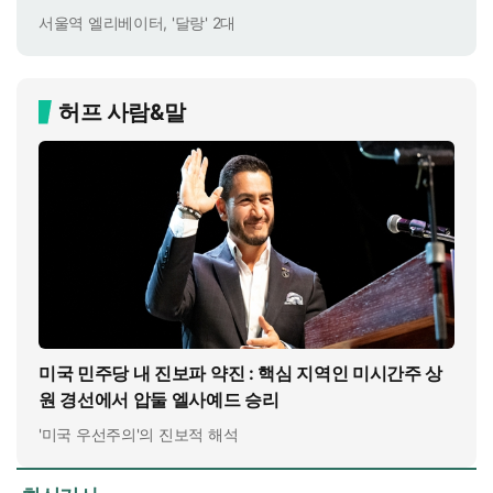
서울역 엘리베이터, '달랑' 2대
허프 사람&말
미국 민주당 내 진보파 약진 : 핵심 지역인 미시간주 상
원 경선에서 압둘 엘사예드 승리
'미국 우선주의'의 진보적 해석