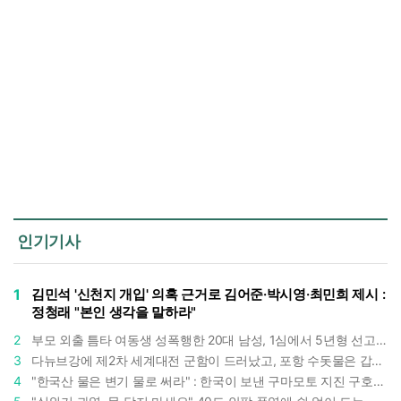
인기기사
1
김민석 '신천지 개입' 의혹 근거로 김어준·박시영·최민희 제시 :
정청래 "본인 생각을 말하라"
2
부모 외출 틈타 여동생 성폭행한 20대 남성, 1심에서 5년형 선고 : 친족 간 '암수범죄'의 심각성
3
다뉴브강에 제2차 세계대전 군함이 드러났고, 포항 수돗물은 갑자기 짜졌다 : 폭염·가뭄이 만든 낯선 풍경
4
"한국산 물은 변기 물로 써라" : 한국이 보낸 구마모토 지진 구호품에 한 일본인이 보인 반응