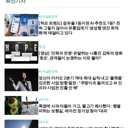
최신기사
씨저널&경제
[허프 트렌드] 점유율 1등이면 AI 추천도 1등? 전
혀 그렇지 않아서 유통업계가 '생성형 엔진 최적
화'에 매달리고 있다
영상
[영상] '안목의 전쟁' 유발하는 나홍진 감독의 영화
'호프', 관객들이 논쟁하는 이유 뭘까?
씨저널&경제
정신아 카카오 2분기 역대 최대 실적 내고 '플랫폼'
강조한 사업 방향 발표 : "쿠팡이츠 들여오고 AI 인
프라 사업은 진출 안 해"
라이프
폭염에 사과 타들어 가고, 물고기 폐사했다 : 땡볕
피하는 보행길, 에어컨 정거장 찾아 '대피'
라이프