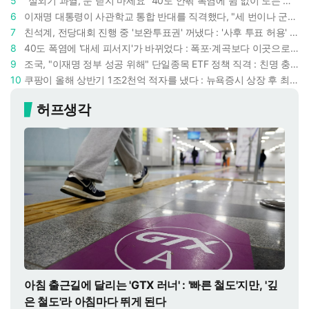
5
"실외기 과열, 문 닫지 마세요" 40도 안팎 폭염에 쉼 없이 도는 에어컨 : 화재 위험 경고등!
6
이재명 대통령이 사관학교 통합 반대를 직격했다, "세 번이나 군사 쿠데타 했는데 압도적 지위"
7
친석계, 전당대회 진행 중 '보완투표권' 꺼냈다 : '사후 투표 허용' 무리수에 정청래 "투표 쿠데타"
8
40도 폭염에 '대세 피서지'가 바뀌었다 : 폭포·계곡보다 이곳으로 더 몰린다
9
조국, "이재명 정부 성공 위해" 단일종목 ETF 정책 직격 : 친명 충성파는 조국을 '반명'이라 할까
10
쿠팡이 올해 상반기 1조2천억 적자를 냈다 : 뉴욕증시 상장 후 최악 실적 두고 김범석 의장은 '회복세' 강조
허프생각
아침 출근길에 달리는 'GTX 러너' : '빠른 철도'지만, '깊
은 철도'라 아침마다 뛰게 된다