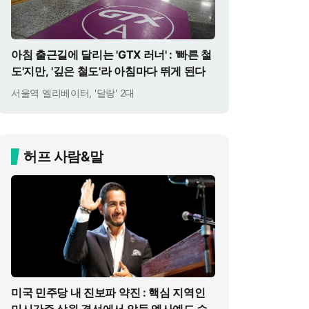
아침 출근길에 달리는 'GTX 러너' : '빠른 철
도'지만, '깊은 철도'라 아침마다 뛰게 된다
서울역 엘리베이터, '달랑' 2대
허프 사람&말
미국 민주당 내 진보파 약진 : 핵심 지역인