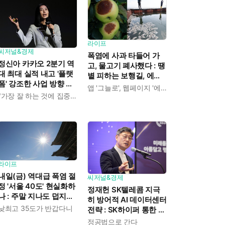
라이프
씨저널&경제
폭염에 사과 타들어 가
정신아 카카오 2분기 역
고, 물고기 폐사했다 : 땡
대 최대 실적 내고 '플랫
볕 피하는 보행길, 에어
폼' 강조한 사업 방향 발
컨 정거장 찾아 '대피'
앱 '그늘로', 웹페이지 '에어컨 정거장'
표 : "쿠팡이츠 들여오고
"가장 잘 하는 것에 집중하겠다"
AI 인프라 사업은 진출
안 해"
라이프
내일(금) 역대급 폭염 절
씨저널&경제
정 '서울 40도' 현실화하
정재헌 SK텔레콤 지극
나 : 주말 지나도 덥지만
히 방어적 AI 데이터센터
'최고 35도'로 수그러든
낮최고 35도가 반갑다니
전략 : SK하이퍼 통한 리
다
스크 분산에 "가져갈 수
정공법으로 간다