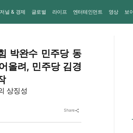
저널 & 경제
글로벌
라이프
엔터테인먼트
영상
보
국힘 박완수 민주당 동
어올려, 민주당 김경
작
형의 상징성
Share
share