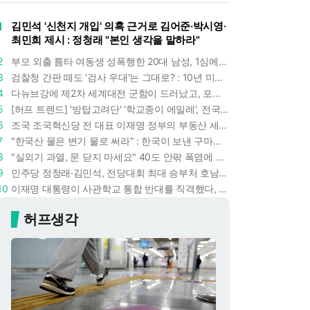
1
김민석 '신천지 개입' 의혹 근거로 김어준·박시영·
최민희 제시 : 정청래 "본인 생각을 말하라"
2
부모 외출 틈타 여동생 성폭행한 20대 남성, 1심에서 5년형 선고 : 친족 간 '암수범죄'의 심각성
3
검찰청 간판 떼도 '검사 우대'는 그대로? : 10년 미만 검사는 중수청 4급 수사관으로 직행한다
4
다뉴브강에 제2차 세계대전 군함이 드러났고, 포항 수돗물은 갑자기 짜졌다 : 폭염·가뭄이 만든 낯선 풍경
5
[허프 트렌드] '방탑고려단' '학교종이 에밀레', 전국 275팀 몰린 2026년 국립중앙박물관 분장대회 : 숨은 실력자들 나온다
6
조국 조국혁신당 전 대표 이재명 정부의 부동산 세제개편안 비판했다 : '공공주택 대전환' 촉구
7
"한국산 물은 변기 물로 써라" : 한국이 보낸 구마모토 지진 구호품에 한 일본인이 보인 반응
8
"실외기 과열, 문 닫지 마세요" 40도 안팎 폭염에 쉼 없이 도는 에어컨 : 화재 위험 경고등!
9
민주당 정청래·김민석, 전당대회 최대 승부처 호남 표심잡기 총력 : 격차 10%p 안이냐, 밖이냐
10
이재명 대통령이 사관학교 통합 반대를 직격했다, "세 번이나 군사 쿠데타 했는데 압도적 지위"
허프생각