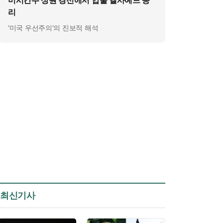
미시간주 상원 경선에서 압둘 엘사예드 승
리
'미국 우선주의'의 진보적 해석
최신기사