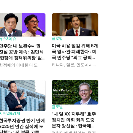
익도 제한" 분석도
글로벌
뉴스&이슈
미국 비용 절감 위해 5개
민주당 내 보완수사권
국 영사관 폐쇄한다 : 미
진실 공방 계속 : 김민석
국 민주당 "외교 공백에
'한정애 정책위의장' 발
중국이 파고들 수 있다"
언 근거로 내세우자 사
캐나다, 일본, 인도네시아, 카메룬, 그레나다
한정애의 애매한 태도
우려
무총장 지낸 조승래 반
박
글로벌
씨저널&경제
"내 일 XX 지루해" 호주
정치인 의회 회의 도중
한국투자증권 반기 만에
문자 망신살 : 한국에도
2025년 연간 실적에 도
이런 '사고' 많았지
달했다 : 전 부문 고른 성
정치인에게 회의는 '운명'