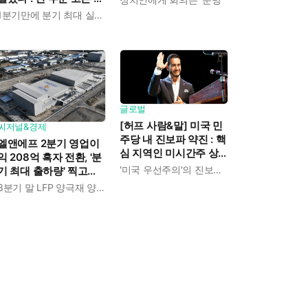
장으로 상반기 영업이익
1분기만에 분기 최대 실적 경신
전년보다 89.1% 증가
글로벌
[허프 사람&말] 미국 민
씨저널&경제
주당 내 진보파 약진 : 핵
엘앤에프 2분기 영업이
심 지역인 미시간주 상
익 208억 흑자 전환, '분
원 경선에서 압둘 엘사
'미국 우선주의'의 진보적 해석
기 최대 출하량' 찍고
예드 승리
LFP 양극재 북미 공급
3분기 말 LFP 양극재 양산 돌입
본격화한다