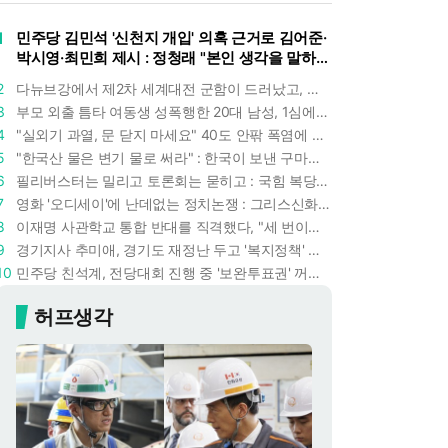
1
민주당 김민석 '신천지 개입' 의혹 근거로 김어준·
박시영·최민희 제시 : 정청래 "본인 생각을 말하
라"
2
다뉴브강에서 제2차 세계대전 군함이 드러났고, 포항 수돗물은 갑자기 짜졌다 : 폭염·가뭄이 만든 낯선 풍경
3
부모 외출 틈타 여동생 성폭행한 20대 남성, 1심에서 5년형 선고 : 친족 간 '암수범죄'의 심각성
4
"실외기 과열, 문 닫지 마세요" 40도 안팎 폭염에 쉼 없이 도는 에어컨 : 화재 위험 경고등!
5
"한국산 물은 변기 물로 써라" : 한국이 보낸 구마모토 지진 구호품에 한 일본인의 '어처구니 없는' 반응
6
필리버스터는 밀리고 토론회는 묻히고 : 국힘 복당 원하는 한동훈, '검사 정치'의 한계만 드러내나
7
영화 '오디세이'에 난데없는 정치논쟁 : 그리스신화 공간에서 '트럼프 전쟁의 참혹함'이 보인다
8
이재명 사관학교 통합 반대를 직격했다, "세 번이나 군사 쿠데타 했는데 압도적 지위"
9
경기지사 추미애, 경기도 재정난 두고 '복지정책' 탓하는 시선에 정면 반박 : "고령자와 아이 인구 급증"
10
민주당 친석계, 전당대회 진행 중 '보완투표권' 꺼냈다 : '사후 투표 허용' 무리수에 정청래 "투표 쿠데타"
허프생각