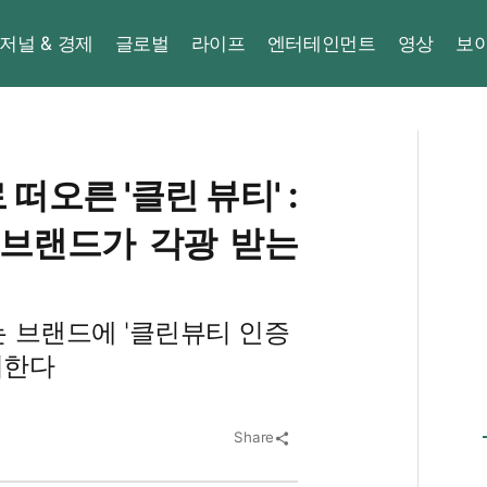
저널 & 경제
글로벌
라이프
엔터테인먼트
영상
보
떠오른 '클린 뷰티' :
 브랜드가 각광 받는
 브랜드에 '클린뷰티 인증
여한다
Share
share