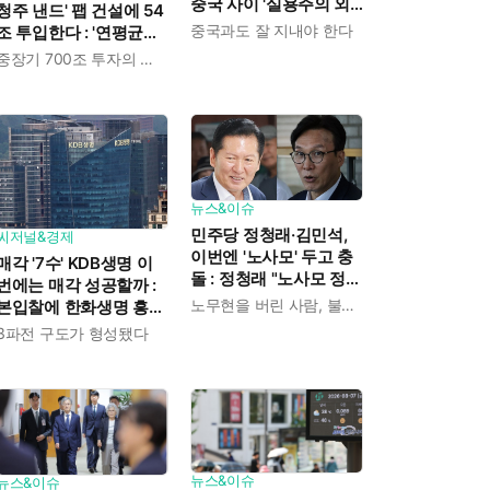
중국 사이 '실용주의 외
청주 낸드' 팹 건설에 54
교론' 강조한 인물이다
중국과도 잘 지내야 한다
조 투입한다 : '연평균
19% 성장' 메모리 수요
중장기 700조 투자의 단계적 이행
대응해 AI 인프라 시장의
핵심 플레이어로
뉴스&이슈
민주당 정청래·김민석,
씨저널&경제
이번엔 '노사모' 두고 충
매각 '7수' KDB생명 이
돌 : 정청래 "노사모 정신
번에는 매각 성공할까 :
으로 승리" vs 김민석 측
노무현을 버린 사람, 불편하겠지
본입찰에 한화생명 흥국
"어색하다"
생명 한국금융지주 최종
3파전 구도가 형성됐다
인수제안서 냈다
뉴스&이슈
뉴스&이슈