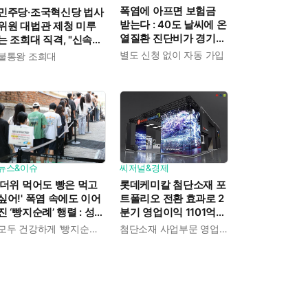
폭염에 아프면 보험금
민주당·조국혁신당 법사
받는다 : 40도 날씨에 온
위원 대법관 제청 미루
열질환 진단비가 경기도
는 조희대 직격, "신속한
민에게 주어진다
재판 약속도 저버려"
별도 신청 없이 자동 가입
불통왕 조희대
뉴스&이슈
씨저널&경제
'더위 먹어도 빵은 먹고
롯데케미칼 첨단소재 포
싶어!' 폭염 속에도 이어
트폴리오 전환 효과로 2
진 ‘빵지순례’ 행렬 : 성심
분기 영업이익 1101억
당이 대기 손님 위해 준
흑자전환 : 대산·여수 사
모두 건강하게 '빵지순례' 마치시길.
첨단소재 사업부문 영업이익 1325억 원
비한 것들
업재편으로 체질개선 속
도 높인다