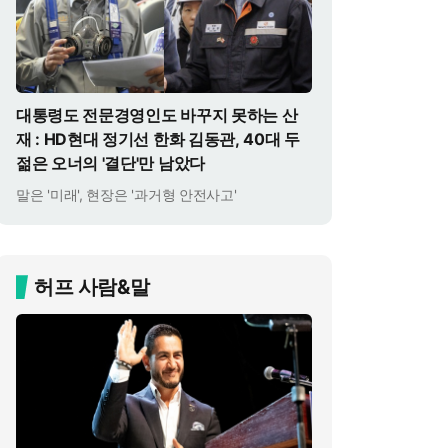
대통령도 전문경영인도 바꾸지 못하는 산
재 : HD현대 정기선 한화 김동관, 40대 두
젊은 오너의 '결단'만 남았다
말은 '미래', 현장은 '과거형 안전사고'
허프 사람&말