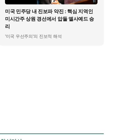
미국 민주당 내 진보파 약진 : 핵심 지역인
미시간주 상원 경선에서 압둘 엘사예드 승
리
'미국 우선주의'의 진보적 해석