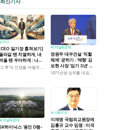
최신기사
보이스
씨저널&경제
[CEO 일기장 훔쳐보기]
정원주 대우건설 '직할
올라갈 땐 치열하게, 내
체제' 굳히기 : '매형' 김
려올 땐 우아하게 : 나만
보현 사장 '임기 3년' 받
의 커리어 설계법
'그 후'의 인생을 어떻게 살 것인가
고 4개월 만에 물러났다
1971년생 상무를 대표이사로 발탁
뉴스&이슈
이재명 국립외교원장에
씨저널&경제
김흥규 교수 임명 : 미국
SK하이닉스 '용인 D램-